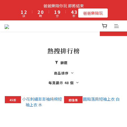
2
3
3
1
2
5
3
爸爸樂陪你玩 即將結束
立即加入PIPPY會員即贈$100元購物金!
1
2
:
2
0
:
1
9
:
4
2
爸爸樂陪玩
日
時
分
秒
0
1
1
0
8
3
1
0
0
7
2
0
prev
next
6
1
立即加入PIPPY會員即贈$100元購物金!
5
0
4
3
熱搜排行榜
2
1
篩選
0
商品排序
每頁顯示 48 個
45折
超值價