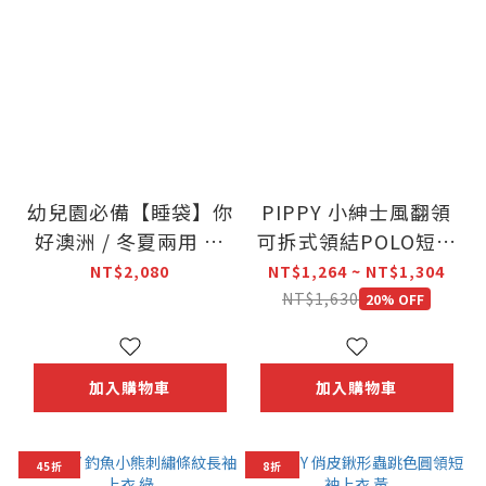
幼兒園必備【睡袋】你
PIPPY 小紳士風翻領
好澳洲 / 冬夏兩用 德
可拆式領結POLO短袖
國防螨抗菌睡袋
上衣
NT$2,080
NT$1,264 ~ NT$1,304
(60x150cm)
NT$1,630
20% OFF
加入購物車
加入購物車
45折
8折