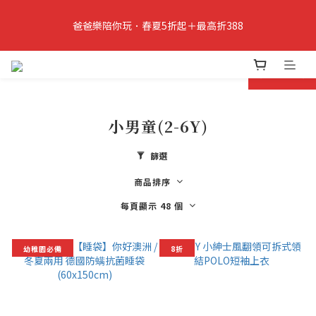
6
6
7
5
8
6
5
5
5
6
4
7
5
4
爸爸樂陪你玩．春夏5折起＋最高折388
立即加入PIPPY會員即贈$100元購物金!
4
4
5
3
6
4
3
3
3
4
2
5
3
2
9
2
2
3
1
4
2
1
8
爸爸樂陪你玩 即將結束
prev
next
1
1
:
2
0
:
3
1
:
0
7
爸爸樂陪玩
日
時
分
秒
0
0
1
2
0
6
0
1
5
小男童(2-6Y)
0
4
立即加入PIPPY會員即贈$100元購物金!
3
篩選
2
1
商品排序
0
每頁顯示 48 個
幼稚園必備
8折