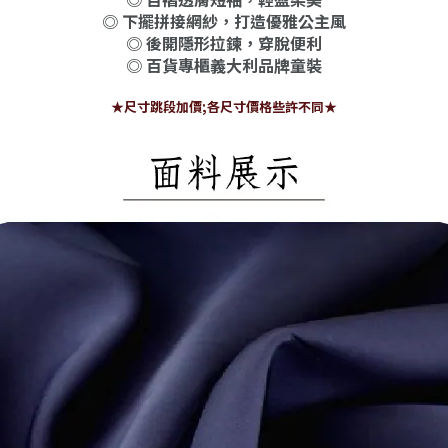
◎ 下擺拼接網紗，打造優雅公主風
◎ 後開隱形拉鍊，穿脫便利
◎ 百貨專櫃義大利品牌童裝
★尺寸跳段加價;各尺寸價格些許不同★