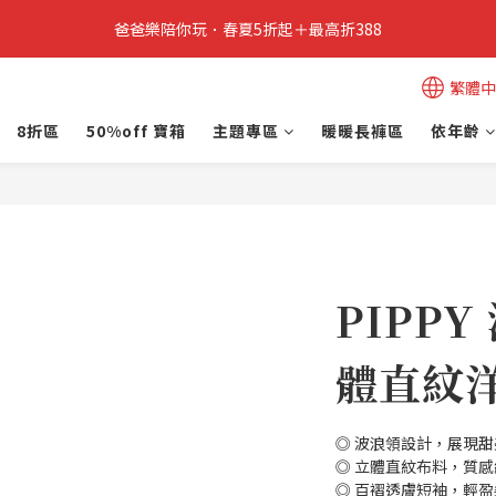
4
5
3
6
5
7
5
4
爸爸樂陪你玩．春夏5折起＋最高折388
立即加入PIPPY會員即贈$100元購物金!
3
4
2
5
4
6
4
3
2
3
1
4
3
5
3
2
1
2
:
0
3
:
2
4
:
2
1
爸爸樂陪你玩 即將結束
爸爸樂陪玩
繁體中
日
時
分
秒
0
1
2
1
3
1
0
0
1
0
2
0
8折區
50%off 寶箱
主題專區
暖暖長褲區
依年齡
立即加入PIPPY會員即贈$100元購物金!
0
1
0
PIPP
體直紋洋
◎ 波浪領設計，展現
◎ 立體直紋布料，質
◎ 百褶透膚短袖，輕盈