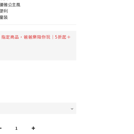
造優雅公主風
便利
童裝
指定商品，爸爸樂陪你玩｜5折起＋