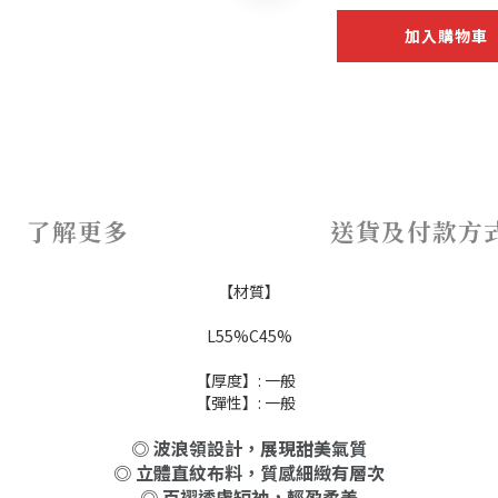
加入購物車
了解更多
送貨及付款方
【材質】
L55%C45%
【厚度】: 一般
【彈性】: 一般
◎ 波浪領設計，展現甜美氣質
◎ 立體直紋布料，質感細緻有層次
◎ 百褶透膚短袖，輕盈柔美