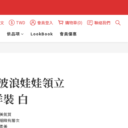
文
TWD
會員登入
購物車(0)
聯絡我們
依品項
LookBook
會員優惠
立即購買
Y 波浪娃娃領立
裝 白
甜美氣質
感細緻有層次
柔美