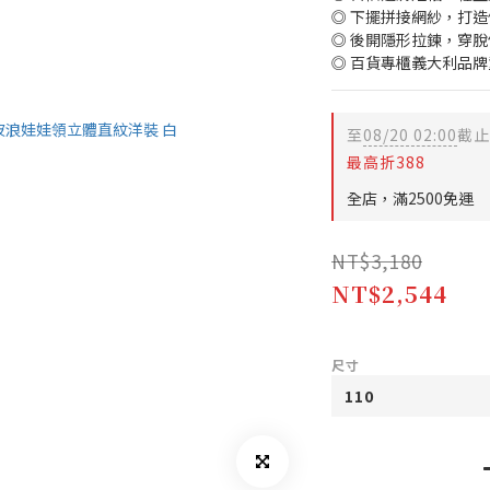
◎ 下擺拼接網紗，打
◎ 後開隱形拉鍊，穿脫
◎ 百貨專櫃義大利品牌
至
08/20 02:00
截止
最高折388
全店，滿2500免運
NT$3,180
NT$2,544
尺寸