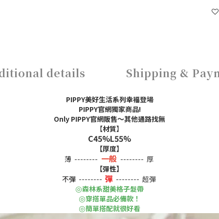
ditional details
Shipping & Pay
PIPPY美好生活系列幸福登場
PIPPY官網獨家商品!
Only PIPPY官網販售～其他通路找無
【
材質
】
C45%L55%
【厚度】
一般
薄 --------
-------- 厚
【彈性】
彈
不彈
--------
-------- 超彈
◎
森林系甜美格子髮帶
◎
穿搭單品必備款！
◎
簡單搭配就很好看