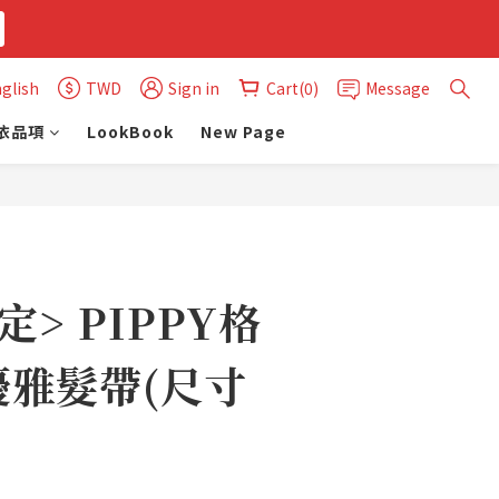
glish
TWD
Sign in
Cart(0)
Message
依品項
LookBook
New Page
BUY NOW
定> PIPPY格
優雅髮帶(尺寸