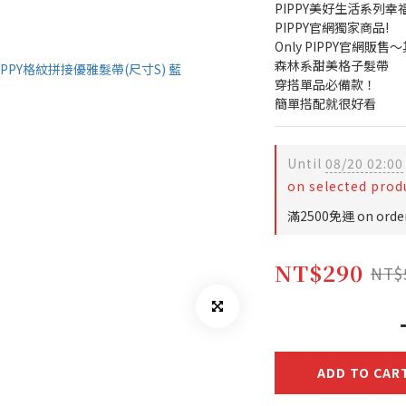
PIPPY美好生活系列幸
PIPPY官網獨家商品!
Only PIPPY官網販
森林系甜美格子髮帶
穿搭單品必備款！
簡單搭配就很好看
Until
08/20 02:00
on selected prod
滿2500免運 on orde
NT$290
NT$
ADD TO CAR