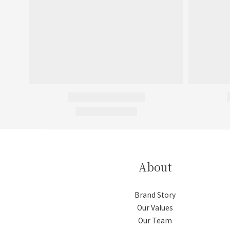
About
Brand Story
Our Values
Our Team