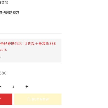
福登場
售～其他通路找無
爸爸樂陪你玩｜5折起＋最高折388
ucts
r
580
T
BUY NOW