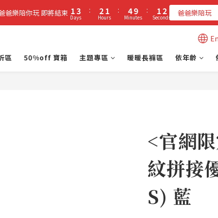
2
4
3
2
5
2
2
1
3
:
2
1
:
4
9
:
1
1
立即加入PIPPY會員即贈$100元購物金!
爸爸樂陪你玩 即將結束
爸爸樂陪玩
Days
Hours
Minutes
Seconds
0
2
1
0
3
8
0
0
1
0
2
7
立即加入PIPPY會員即贈$100元購物金!
En
0
1
6
0
5
折區
50%off 寶箱
主題專區
暖暖長褲區
依年齡
4
3
2
1
0
<官網限
紋拼接
S) 藍