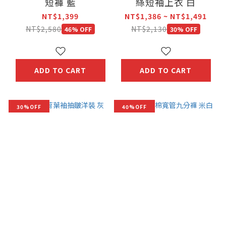
短褲 藍
絲短袖上衣 白
NT$1,399
NT$1,386 ~ NT$1,491
NT$2,580
NT$2,130
46% OFF
30% OFF
ADD TO CART
ADD TO CART
30%OFF
40%OFF