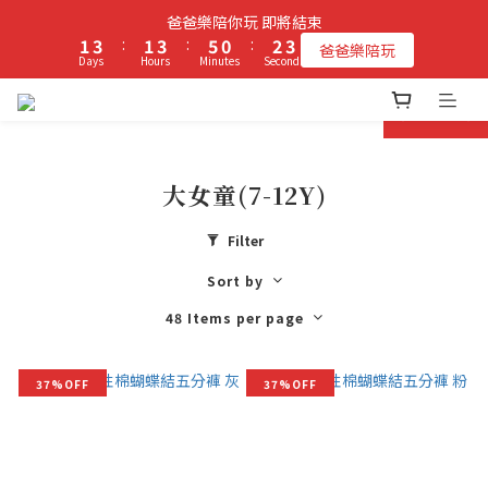
2
4
2
4
6
1
3
4
爸爸樂陪你玩 即將結束
立即加入PIPPY會員即贈$100元購物金!
1
3
:
1
3
:
5
0
:
2
3
爸爸樂陪玩
Days
Hours
Minutes
Seconds
0
2
0
2
4
1
2
1
1
3
0
1
prev
next
0
0
2
0
立即加入PIPPY會員即贈$100元購物金!
1
0
大女童(7-12Y)
Filter
Sort by
48 Items per page
37%OFF
37%OFF