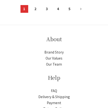
1
2
3
4
5
About
Brand Story
Our Values
Our Team
Help
FAQ
Delivery & Shipping
Payment