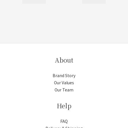
About
Brand Story
Our Values
Our Team
Help
FAQ