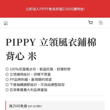
9
8
9
8
7
8
9
9
立即加入PIPPY會員即贈$100元購物金!
立即加入PIPPY會員即贈$100元購物金!
7
6
7
8
8
6
5
6
7
7
5
4
5
6
6
爸爸樂陪你玩．春夏5折起＋最高折388
4
3
4
9
5
5
3
2
3
8
4
4
9
PIPPY 立領風衣鋪棉
2
1
2
7
3
3
8
爸爸樂陪你玩 即將結束
1
0
:
1
6
:
2
9
:
2
7
爸爸樂陪玩
Days
Hours
Minutes
Seconds
0
0
5
1
8
1
6
背心 米
4
0
7
0
5
3
6
4
立即加入PIPPY會員即贈$100元購物金!
2
5
3
◎ 100%尼龍風衣布，輕盈防風、舒適耐穿
1
4
2
◎ 立領鋪棉設計，保暖不厚重
0
3
1
◎ PP品牌刺繡，展現簡約質感
2
0
◎ 下擺抽繩調節設計，可自由調整版型
1
◎ 百貨專櫃義大利品牌童裝
0
滿2500免運 on order