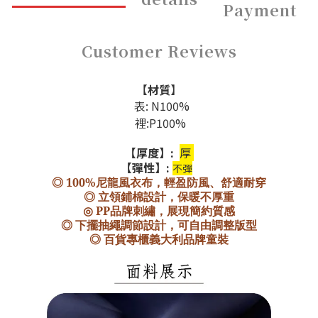
Payment
Customer Reviews
【
材質
】
表: N100%
裡:P100%
【厚度】:
厚
【彈性】:
不彈
◎ 100%尼龍風衣布，輕盈防風、舒適耐穿
◎ 立領鋪棉設計，保暖不厚重
◎ PP品牌刺繡，展現簡約質感
◎ 下擺抽繩調節設計，可自由調整版型
◎ 百貨專櫃義大利品牌童裝