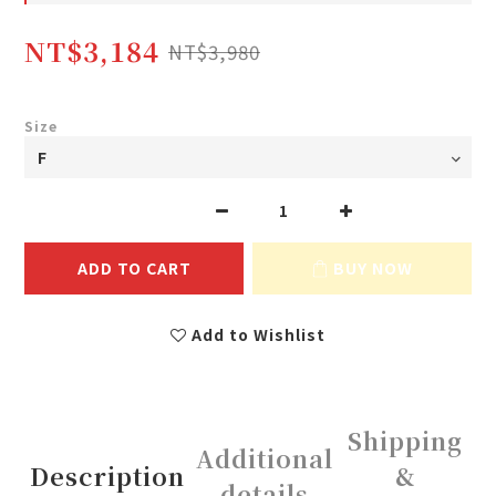
NT$3,184
NT$3,980
Size
ADD TO CART
BUY NOW
Add to Wishlist
Shipping
Additional
Description
&
details