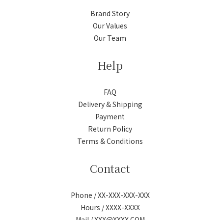
Brand Story
Our Values
Our Team
Help
FAQ
Delivery & Shipping
Payment
Return Policy
Terms & Conditions
Contact
Phone / XX-XXX-XXX-XXX
Hours / XXXX-XXXX
Mail / XXX@XXXX.COM