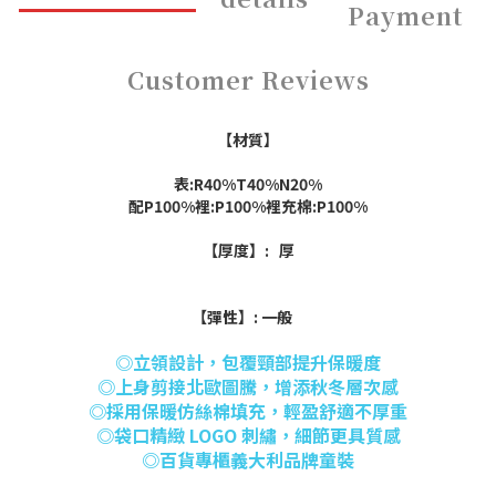
Payment
Customer Reviews
【材質】
表:R40%T40%N20%
配P100%裡:P100%裡充棉:P100%
【厚度】: 厚
【彈性】: 一般
◎立領設計，包覆頸部提升保暖度
◎上身剪接北歐圖騰，增添秋冬層次感
◎採用保暖仿絲棉填充，輕盈舒適不厚重
◎袋口精緻 LOGO 刺繡，細節更具質感
◎百貨專櫃義大利品牌童裝