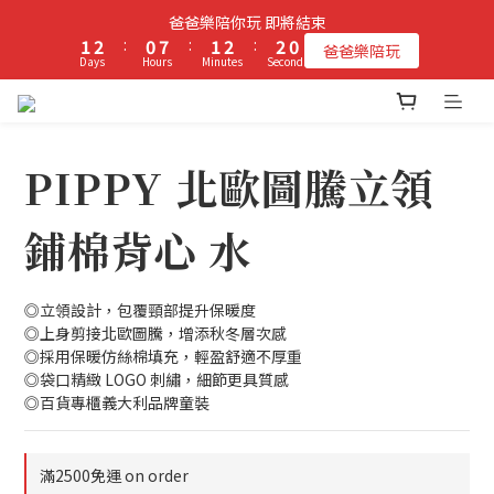
2
3
1
8
2
3
2
爸爸樂陪你玩 即將結束
9
立即加入PIPPY會員即贈$100元購物金!
1
2
:
0
7
:
1
2
:
1
爸爸樂陪玩
8
Days
Hours
Minutes
Seconds
0
1
6
0
1
0
7
0
5
0
6
4
立即加入PIPPY會員即贈$100元購物金!
5
3
4
2
PIPPY 北歐圖騰立領
3
1
2
0
1
鋪棉背心 水
0
◎立領設計，包覆頸部提升保暖度
◎上身剪接北歐圖騰，增添秋冬層次感
◎採用保暖仿絲棉填充，輕盈舒適不厚重
◎袋口精緻 LOGO 刺繡，細節更具質感
◎百貨專櫃義大利品牌童裝
滿2500免運 on order