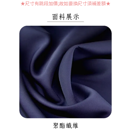
★尺寸有跳段加價;故如要換尺寸須補差額
★