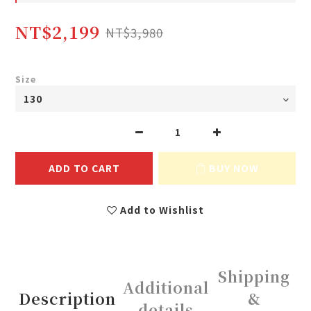
NT$2,199
NT$3,980
Size
ADD TO CART
BUY NOW
Add to Wishlist
Shipping
Additional
Description
&
details