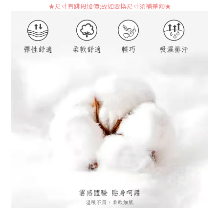
★尺寸有跳段加價;故如要換尺寸須補差額
★