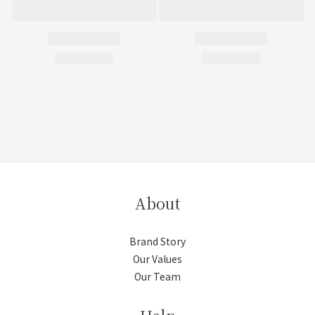
About
Brand Story
Our Values
Our Team