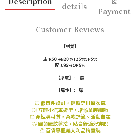
Description
&
details
Payment
Customer Reviews
【材質】
主:R50%N20%T25%SP5%
配:C95%OP5%
【厚度】: 一般
【彈性】: 彈
◎ 假兩件設計，輕鬆穿出層次感
◎ 立體小汽車造型，增添童趣細節
◎ 彈性棉材質，柔軟舒適、活動自在
◎ 圓領羅紋剪接，貼合舒適好穿脫
◎ 百貨專櫃義大利品牌童裝