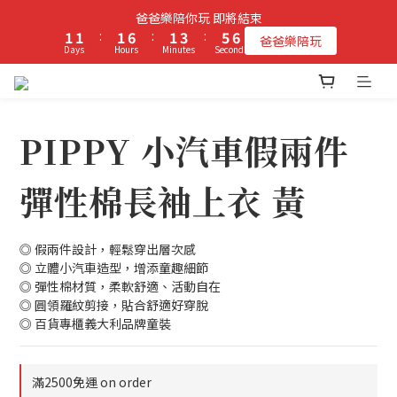
2
2
2
7
2
4
6
6
爸爸樂陪你玩 即將結束
立即加入PIPPY會員即贈$100元購物金!
1
1
:
1
6
:
1
3
:
5
5
爸爸樂陪玩
Days
Hours
Minutes
Seconds
0
0
0
5
0
2
4
4
4
1
3
3
3
0
2
2
立即加入PIPPY會員即贈$100元購物金!
2
1
1
1
0
0
PIPPY 小汽車假兩件
0
彈性棉長袖上衣 黃
◎ 假兩件設計，輕鬆穿出層次感
◎ 立體小汽車造型，增添童趣細節
◎ 彈性棉材質，柔軟舒適、活動自在
◎ 圓領羅紋剪接，貼合舒適好穿脫
◎ 百貨專櫃義大利品牌童裝
滿2500免運 on order