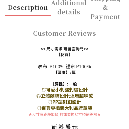
Additional
Description
&
details
Payment
Customer Reviews
<< 尺寸需求 可留言詢問>>
【材質】
表布: P100% 裡布:P100%
【厚度】: 厚
【彈性】:
一般
◎可愛小刺繡刺繡設計
◎立體鰭標設計;添增趣味感
◎PP鐳射釦設計
◎百貨專櫃義大利品牌童裝
★尺寸有跳段加價;故如要換尺寸須補差額
★