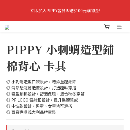
9
9
8
9
8
8
8
8
7
8
7
7
立即加入PIPPY會員即贈$100元購物金!
立即加入PIPPY會員即贈$100元購物金!
7
7
6
7
6
6
6
6
5
9
9
6
5
5
5
5
4
8
8
5
4
4
爸爸樂陪你玩．春夏5折起＋最高折388
4
4
3
7
7
4
3
3
3
3
2
6
6
3
2
2
PIPPY 小刺蝟造型鋪
2
2
1
5
5
2
1
爸爸樂陪你玩 即將結束
1
1
1
:
0
4
:
4
1
:
0
0
爸爸樂陪玩
Days
Hours
Minutes
Seconds
0
0
3
3
0
棉背心 卡其
2
2
1
1
立即加入PIPPY會員即贈$100元購物金!
0
0
◎ 小刺蝟造型口袋設計，增添童趣細節
◎ 背部恐龍鰭造型設計，打造趣味穿搭
◎ 輕盈鋪棉設計，舒適保暖，適合秋冬穿著
◎ PP LOGO 雷射釦設計，提升整體質感
◎ 中性款設計，男童、女童皆可穿搭
◎ 百貨專櫃義大利品牌童裝