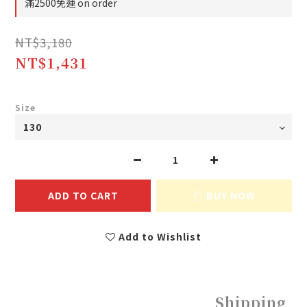
滿2500免運 on order
NT$3,180
NT$1,431
Size
ADD TO CART
BUY NOW
Add to Wishlist
Shipping