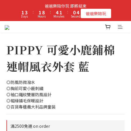
2
4
2
9
5
2
1
4
爸爸樂陪你玩 即將結束
立即加入PIPPY會員即贈$100元購物金!
1
3
:
1
8
:
4
1
:
0
3
爸爸樂陪玩
Days
Hours
Minutes
Seconds
0
2
0
7
3
0
2
1
6
2
1
0
5
1
0
立即加入PIPPY會員即贈$100元購物金!
4
0
3
PIPPY 可愛小鹿鋪棉
2
1
連帽風衣外套 藍
0
◎防風防微潑水
◎胸前可愛小鹿刺繡
◎袖口羅紋雙層防風設計
◎帽緣鋪毛保暖設計
◎百貨專櫃義大利品牌童裝
滿2500免運 on order