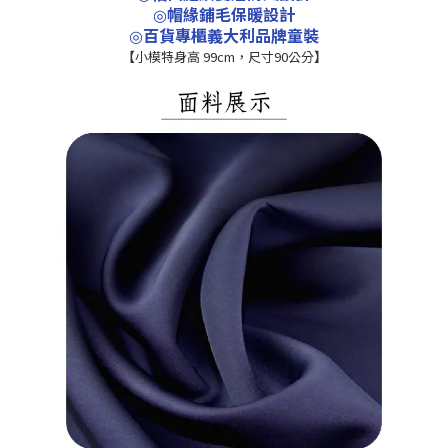
帽緣鋪毛保暖設計
◎
百貨專櫃義大利品牌童裝
◎
【
小模特身高 99cm，尺寸90公分
】