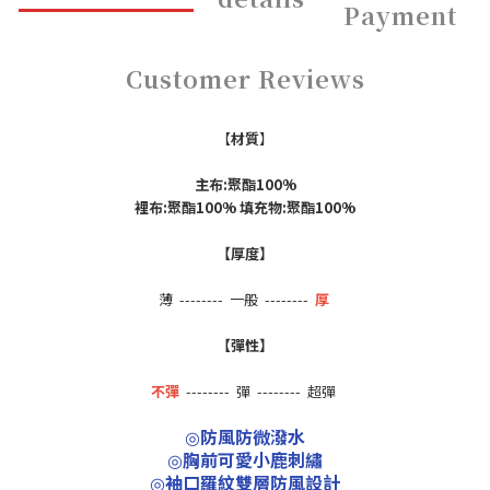
Payment
Customer Reviews
【
材質
】
主布:聚酯100%
裡布:聚酯100% 填充物:聚酯100%
【厚度】
薄 --------
一般 --------
厚
【彈性】
不彈
--------
彈
-------- 超彈
防風防微潑水
◎
胸前可愛小鹿刺繡
◎
袖口羅紋雙層防風設計
◎