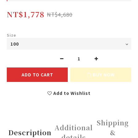
NT$1,778
NT$4,680
Size
ADD TO CART
BUY NOW
Add to Wishlist
Shipping
Additional
Description
&
details