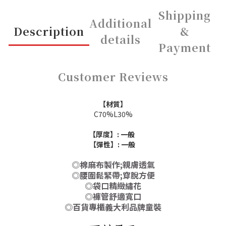
Shipping
Additional
Description
&
details
Payment
Customer Reviews
【材質】
C70%L30%
【厚度】:
一般
【彈性】:
一般
◎棉麻布製作;親膚透氣
◎腰圍鬆緊帶;穿脫方便
◎袋口精緻繡花
◎褲管舒適寬口
◎百貨專櫃義大利品牌童裝