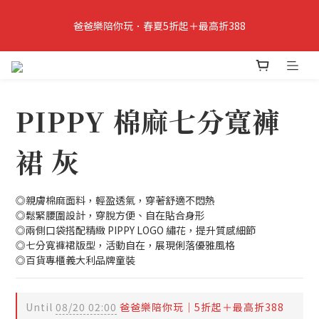
6
7
5
5
7
5
6
4
9
4
9
6
爸爸樂陪你玩．春夏5折起＋最高折388
立即加入PIPPY會員即贈$100元購物金!
4
5
3
8
3
8
5
3
4
2
7
2
7
4
2
3
1
6
1
9
6
3
爸爸樂陪你玩 即將結束
1
2
:
0
5
:
0
8
:
5
2
爸爸樂陪玩
Days
Hours
Minutes
Seconds
0
1
4
7
4
1
PIPPY 棉麻七分寬褲
0
3
6
3
0
2
5
2
立即加入PIPPY會員即贈$100元購物金!
1
4
1
裙 灰
0
3
0
2
1
◎親膚棉麻面料，輕盈透氣，穿著舒適不悶熱
0
◎鬆緊腰圍設計，穿脫方便、自在貼合身形
◎兩側口袋搭配精緻 PIPPY LOGO 繡花，提升質感細節
◎七分寬褲裙版型，活動自在，展現俐落優雅風格
◎百貨專櫃義大利品牌童裝
Until
08/20 02:00
爸爸樂陪你玩｜5折起＋最高折388