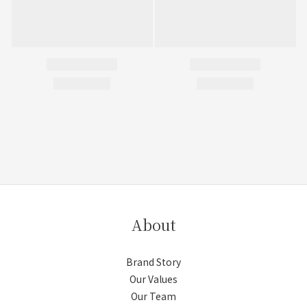
About
Brand Story
Our Values
Our Team