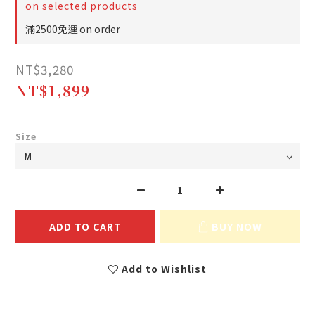
on selected products
滿2500免運 on order
NT$3,280
NT$1,899
Size
ADD TO CART
BUY NOW
Add to Wishlist