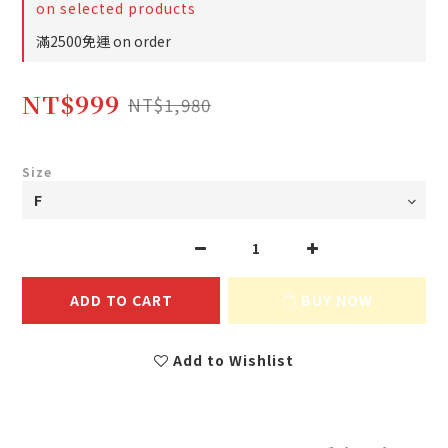
on selected products
滿2500免運 on order
NT$999
NT$1,980
Size
ADD TO CART
BUY NOW
Add to Wishlist