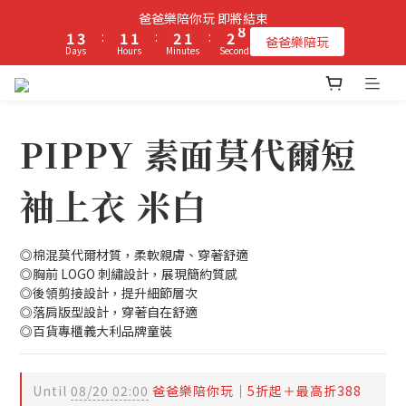
2
4
2
2
3
2
3
8
爸爸樂陪你玩 即將結束
立即加入PIPPY會員即贈$100元購物金!
1
3
:
1
1
:
2
1
:
2
7
爸爸樂陪玩
Days
Hours
Minutes
Seconds
0
2
0
0
1
0
1
6
1
0
0
5
0
4
立即加入PIPPY會員即贈$100元購物金!
3
2
PIPPY 素面莫代爾短
1
0
袖上衣 米白
◎棉混莫代爾材質，柔軟親膚、穿著舒適
◎胸前 LOGO 刺繡設計，展現簡約質感
◎後領剪接設計，提升細節層次
◎落肩版型設計，穿著自在舒適
◎百貨專櫃義大利品牌童裝
Until
08/20 02:00
爸爸樂陪你玩｜5折起＋最高折388