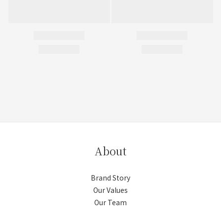
About
Brand Story
Our Values
Our Team