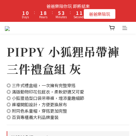
6
2
2
1
2
9
6
4
爸爸樂陪你玩 即將結束
5
1
立即加入PIPPY會員即贈$100元購物金!
1
0
:
1
8
:
5
3
:
爸爸樂陪玩
4
0
Days
Hours
Minutes
Seconds
0
0
7
4
2
3
6
3
1
2
5
2
0
立即加入PIPPY會員即贈$100元購物金!
1
4
1
0
3
0
PIPPY 小狐狸吊帶褲
2
1
三件禮盒組 灰
0
◎ 三件式禮盒組，一次擁有完整穿搭
◎ 滿版動物印花包屁衣，柔軟舒適又可愛
◎ 小狐狸造型口袋吊帶褲，增添童趣細節
◎ 褲襠開釦設計，方便更換尿布
◎ 附同色系童帽，穿搭更加完整
◎ 百貨專櫃義大利品牌童裝