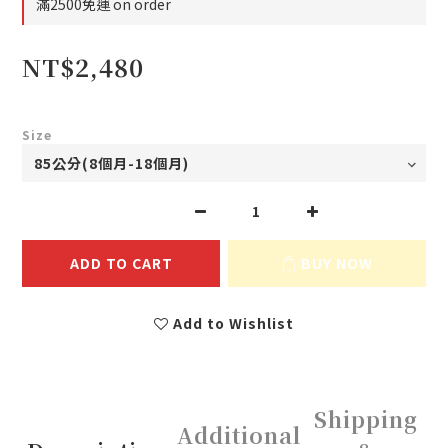
滿2500免運 on order
NT$2,480
Size
ADD TO CART
BUY NOW
Add to Wishlist
Shipping
Additional