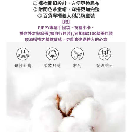
◎ 褲襠開釦設計，方便更換尿布
◎ 附同色系童帽，穿搭更加完整
◎ 百貨專櫃義大利品牌童裝
【贈】
PIPPY專屬手提袋、祝福小卡、
禮盒外盒與緞帶(需自行包裝) /可加購$100精美包裝
增添贈禮之精緻質感，更能表達送禮人的心意