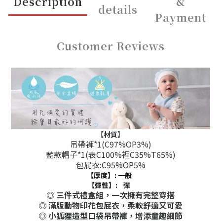
Description
&
details
Payment
Customer Reviews
【材質】
吊帶褲*1(C97%OP3%)
藍款帽子*1(表C100%裡C35%T65%)
包屁衣:C95%OP5%
【厚度】: 一般
【彈性】:
彈
◎ 三件式禮盒組，一次擁有完整穿搭
◎ 滿版動物印花包屁衣，柔軟舒適又可愛
◎ 小狐狸造型口袋吊帶褲，增添童趣細節