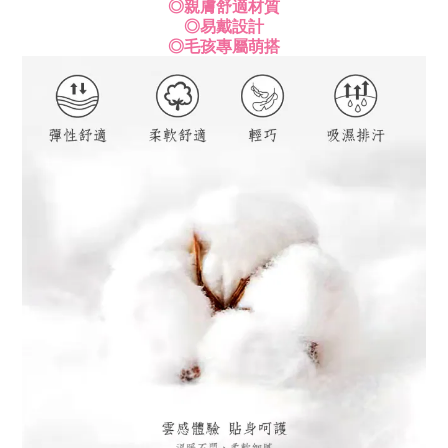
◎親膚舒適材質
◎易戴設計
◎毛孩專屬萌搭