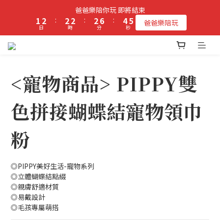
2
3
3
3
3
7
5
5
爸爸樂陪你玩 即將結束
立即加入PIPPY會員即贈$100元購物金!
1
2
:
2
2
:
2
6
:
4
4
爸爸樂陪玩
日
時
分
秒
0
1
1
1
1
5
3
3
0
0
0
0
4
2
2
3
1
1
立即加入PIPPY會員即贈$100元購物金!
2
0
0
1
<寵物商品> PIPPY雙
0
色拼接蝴蝶結寵物領巾
粉
◎PIPPY美好生活-寵物系列
◎立體蝴蝶結點綴
◎親膚舒適材質
◎易戴設計
◎毛孩專屬萌搭