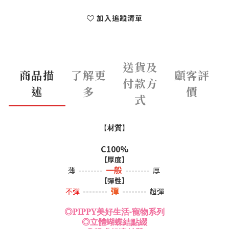
加入追蹤清單
送貨及
商品描
了解更
顧客評
付款方
述
多
價
式
【
材質
】
C100%
【厚度】
一般
薄 --------
-------- 厚
【彈性】
彈
不彈
--------
-------- 超彈
◎PIPPY美好生活-寵物系列
◎立體蝴蝶結點綴