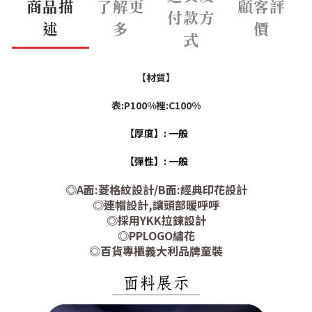
商品描
了解更
顧客評
付款方
述
多
價
式
【材質】
表:P100%裡:C100%
【厚度】: 一般
【彈性】: 一般
◎A面:菱格紋設計/B面:經典印花設計
◎連帽設計,讓頭部暖呼呼
◎採用YKK拉鍊設計
◎PPLOGO繡花
◎百貨專櫃義大利品牌童裝