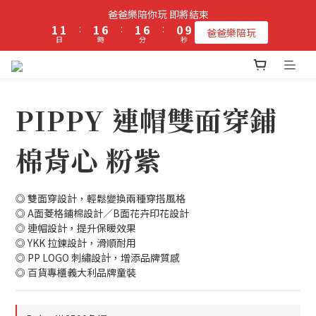
2
2
2
7
2
7
1
爸爸樂陪你玩 即將結束
9
立即加入PIPPY會員即贈$100元購物金!
1
1
:
1
6
:
1
6
:
0
爸爸樂陪玩
8
日
時
分
秒
0
0
0
5
0
5
7
4
4
6
3
3
立即加入PIPPY會員即贈$100元購物金!
5
2
2
4
1
1
PIPPY 連帽雙面穿鋪
3
0
0
2
1
棉背心 粉紫
0
◎ 雙面穿設計，輕鬆變換兩種穿搭風格
◎ A面菱格鋪棉設計／B面花卉印花設計
◎ 連帽設計，提升保暖效果
◎ YKK 拉鍊設計，滑順耐用
◎ PP LOGO 刺繡設計，增添品牌質感
◎ 百貨專櫃義大利品牌童裝