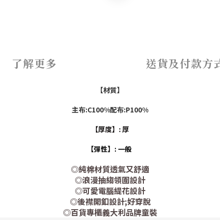
了解更多
送貨及付款方
【材質】
主布:C100%配布:P100%
【厚度】: 厚
【彈性】: 一般
◎純棉材質透氣又舒適
◎浪漫抽縐領圍設計
◎可愛電腦緹花設計
◎後襟開釦設計;好穿脫
◎百貨專櫃義大利品牌童裝