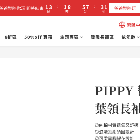
2
4
2
9
6
8
4
1
1
3
:
1
8
:
5
7
:
3
0
立即加入PIPPY會員即贈$100元購物金!
爸爸樂陪你玩 即將結束
爸爸樂陪玩
日
時
分
秒
0
2
0
7
4
6
2
1
6
3
5
1
立即加入PIPPY會員即贈$100元購物金!
繁體中
0
5
2
4
0
4
1
3
8折區
50%off 寶箱
主題專區
暖暖長褲區
依年齡
3
0
2
2
1
1
0
0
PIPP
葉領長袖
◎純棉材質透氣又舒適
◎浪漫抽縐領圍設計
◎可愛電腦緹花設計