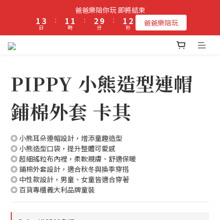
2
4
2
2
3
2
2
爸爸樂陪你玩 即將結束
立即加入PIPPY會員即贈$100元購物金!
1
3
:
1
1
:
2
9
:
1
1
爸爸樂陪玩
日
時
分
秒
0
2
0
0
1
8
0
0
1
0
7
0
6
立即加入PIPPY會員即贈$100元購物金!
5
4
PIPPY 小熊造型連帽
3
2
鋪棉外套 卡其
1
0
◎ 小熊耳朵連帽設計，增添童趣造型
◎ 小熊造型口袋，提升整體可愛感
◎ 超細搖粒布內裡，柔軟親膚、舒適保暖
◎ 鋪棉外套設計，適合秋冬與換季穿搭
◎ 中性款設計，男童、女童皆適合穿著
◎ 百貨專櫃義大利品牌童裝