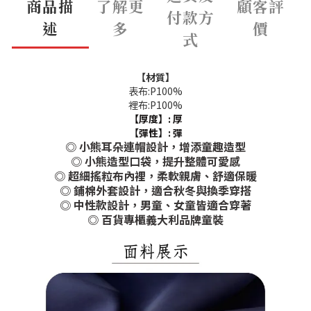
商品描
了解更
顧客評
付款方
述
多
價
式
【材質】
表布:P100%
裡布:P100%
【厚度】: 厚
【彈性】:
彈
◎ 小熊耳朵連帽設計，增添童趣造型
◎ 小熊造型口袋，提升整體可愛感
◎ 超細搖粒布內裡，柔軟親膚、舒適保暖
◎ 鋪棉外套設計，適合秋冬與換季穿搭
◎ 中性款設計，男童、女童皆適合穿著
◎ 百貨專櫃義大利品牌童裝