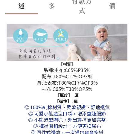
付款方
述
多
價
式
【材質】
吊褲:主布:C65%P35%
配布:T80%C17%OP3%
圍兜:表布:T80%C17%OP3%
裡布:C65%T30%OP5%
【厚度】: 厚
【彈性】:
彈
◎ 100%純棉材質，柔軟親膚、舒適透氣
◎ 可愛小熊造型口袋，增添童趣細節
◎ 小熊造型圍兜，外出穿搭更加完整
◎ 褲襠開釦設計，方便更換尿布
◎ 四件式禮盒，一次備齊寶寶穿搭