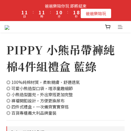
2
2
2
2
2
1
2
8
爸爸樂陪你玩 即將結束
立即加入PIPPY會員即贈$100元購物金!
1
1
:
1
1
:
1
0
:
1
7
爸爸樂陪玩
日
時
分
秒
0
0
0
0
0
0
6
5
4
立即加入PIPPY會員即贈$100元購物金!
3
2
PIPPY 小熊吊帶褲純
1
0
棉4件組禮盒 藍綠
◎ 100%純棉材質，柔軟親膚、舒適透氣
◎ 可愛小熊造型口袋，增添童趣細節
◎ 小熊造型圍兜，外出穿搭更加完整
◎ 褲襠開釦設計，方便更換尿布
◎ 四件式禮盒，一次備齊寶寶穿搭
◎ 百貨專櫃義大利品牌童裝