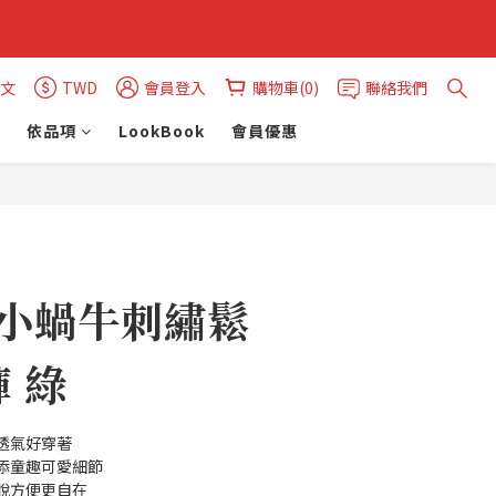
文
TWD
會員登入
購物車(0)
聯絡我們
依品項
LookBook
會員優惠
立即購買
Y 小蝸牛刺繡鬆
 綠
透氣好穿著
添童趣可愛細節
脫方便更自在