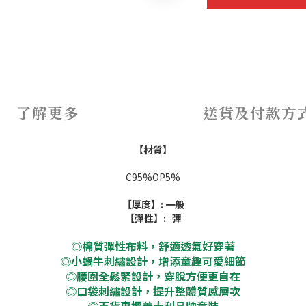
了解更多
送貨及付款方
【材質】
C95%OP5%
【厚度】: 一般
【彈性】: 彈
◎棉質彈性布料，舒適透氣好穿著
◎小蝸牛刺繡設計，增添童趣可愛細節
◎腰圍全鬆緊設計，穿脫方便更自在
◎口袋刺繡設計，提升整體質感層次