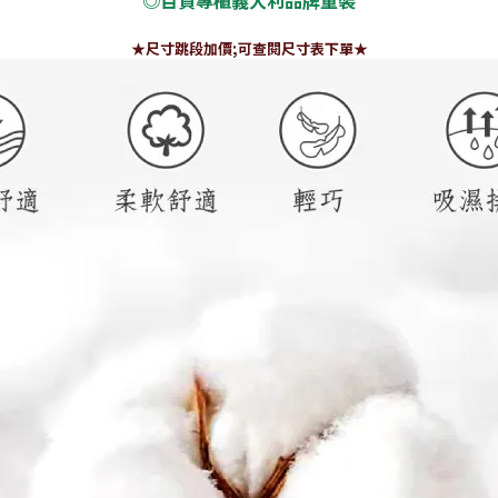
◎百貨專櫃義大利品牌童裝
★尺寸跳段加價;可查閱尺寸表下單★