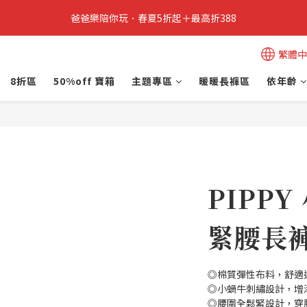
6
4
4
5
5
4
9
4
爸爸樂陪你玩．春夏5折起＋最高折388
立即加入PIPPY會員即贈$100元購物金!
5
3
3
4
4
3
8
3
4
2
2
3
3
2
7
2
3
1
1
:
2
2
:
1
6
:
1
爸爸樂陪你玩 即將結束
爸爸樂陪玩
繁體中
日
時
分
秒
2
0
0
1
1
0
5
0
1
0
0
4
8折區
50%off 寶箱
主題專區
暖暖長褲區
依年齡
立即加入PIPPY會員即贈$100元購物金!
0
3
2
1
0
PIPP
緊腰長褲
◎棉質彈性布料，舒適
◎小蝸牛刺繡設計，增
◎腰圍全鬆緊設計，穿