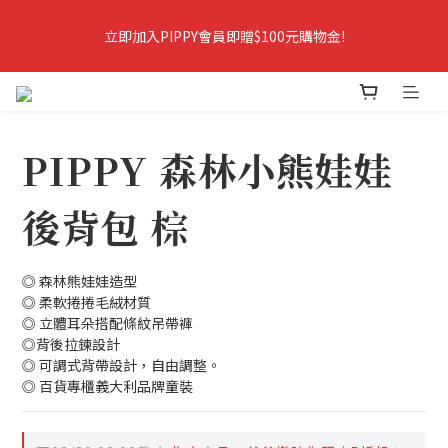
9
8
9
8
9
8
7
8
7
8
立即加入PIPPY會員即贈$100元購物金!
立即加入PIPPY會員即贈$100元購物金!
7
9
6
7
6
7
9
6
8
5
6
5
6
8
5
7
4
5
4
5
9
7
爸爸樂陪你玩．春夏5折起＋最高折388
4
6
3
4
3
4
8
6
3
5
2
3
2
3
7
5
PIPPY 森林小熊娃娃
2
4
1
2
1
2
6
4
爸爸樂陪你玩 即將結束
1
3
:
0
1
:
0
1
:
5
3
爸爸樂陪玩
日
時
分
秒
0
2
0
0
4
2
後背包 棕
1
3
1
0
2
0
立即加入PIPPY會員即贈$100元購物金!
1
◎ 森林熊娃娃造型
0
◎ 柔軟捲捲毛絨材質
◎ 立體耳朵搭配條紋吊帶褲
◎背後拉鍊設計
◎ 可調式背帶設計，自由調整。
◎ 百貨專櫃義大利品牌童裝