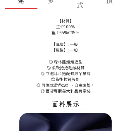
述
多
價
式
【材質】
主:P100%
裡:T65%C35%
【厚度】: 一般
【彈性】: 一般
◎ 森林熊娃娃造型
◎ 柔軟捲捲毛絨材質
◎ 立體耳朵搭配條紋吊帶褲
◎背後拉鍊設計
◎ 可調式背帶設計，自由調整。
◎ 百貨專櫃義大利品牌童裝