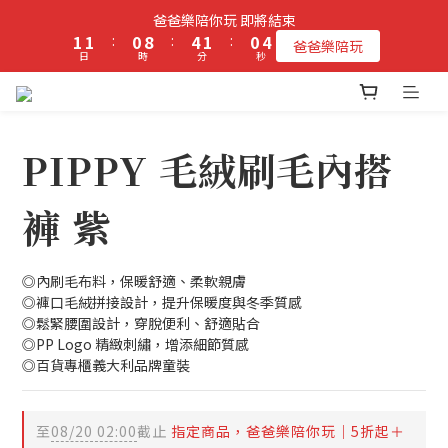
2
2
1
9
5
2
1
5
爸爸樂陪你玩 即將結束
立即加入PIPPY會員即贈$100元購物金!
1
1
:
0
8
:
4
1
:
0
4
爸爸樂陪玩
日
時
分
秒
0
0
7
3
0
3
6
2
2
5
1
1
立即加入PIPPY會員即贈$100元購物金!
4
0
0
3
PIPPY 毛絨刷毛內搭
2
1
褲 紫
0
◎內刷毛布料，保暖舒適、柔軟親膚
◎褲口毛絨拼接設計，提升保暖度與冬季質感
◎鬆緊腰圍設計，穿脫便利、舒適貼合
◎PP Logo 精緻刺繡，增添細節質感
◎百貨專櫃義大利品牌童裝
至
08/20 02:00
截止
指定商品，爸爸樂陪你玩｜5折起＋