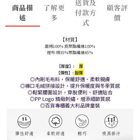
送貨及
商品描
了解更
顧客評
付款方
述
多
價
式
【材質】
面
棉
100% 底聚酯纖維100%
裡布:
棉
35%聚酯纖維65%
【厚度】:
厚
【彈性】:
超彈
◎內刷毛布料，保暖舒適、柔軟親膚
◎褲口毛絨拼接設計，提升保暖度與冬季質感
◎鬆緊腰圍設計，穿脫便利、舒適貼合
◎PP Logo 精緻刺繡，增添細節質感
◎百貨專櫃義大利品牌童裝