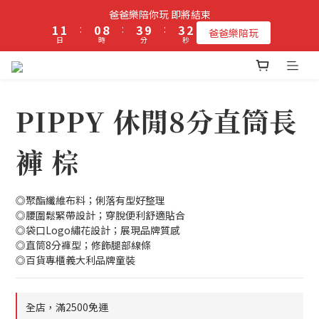
3
2
2
1
9
4
4
爸爸樂陪你玩 即將結束
2
立即加入PIPPY會員即贈$100元購物金!
1
1
:
0
8
:
3
9
:
3
爸爸樂陪玩
1
日
時
分
秒
0
0
7
2
8
2
0
6
1
7
1
5
0
6
0
立即加入PIPPY會員即贈$100元購物金!
4
5
3
4
PIPPY 休閒8分直筒長
2
3
1
2
褲 棕
0
1
0
◎聚酯纖維布料；俐落有型好整理
◎腰圍鬆緊帶設計；穿脫便利舒適貼合
◎袋口Logo繡花設計；展現品牌質感
◎直筒8分褲型；修飾腿部線條
◎百貨專櫃義大利品牌童裝
全店，滿2500免運