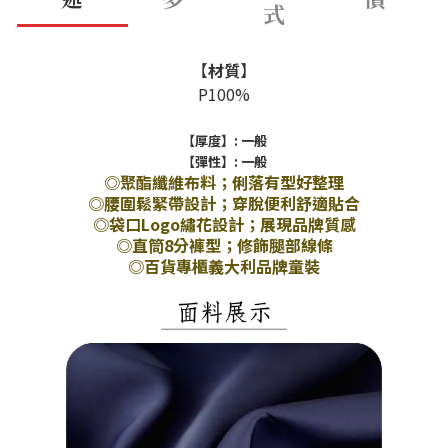
式
【
材質
】
P100%
【厚度】: 一般
【彈性】: 一般
◎聚酯纖維布料；俐落有型好整理
◎腰圍鬆緊帶設計；穿脫便利舒適貼合
◎袋口Logo繡花設計；展現品牌質感
◎直筒8分褲型；修飾腿部線條
◎百貨專櫃義大利品牌童裝