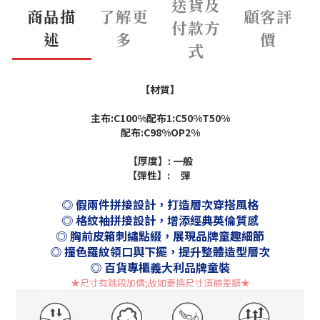
送貨及
商品描
了解更
顧客評
付款方
述
多
價
式
【材質】
主布:C100%配布1:C50%T50%
配布:C98%OP2%
【厚度】: 一般
【彈性】: 彈
◎ 假兩件拼接設計，打造層次穿搭風格
◎ 格紋袖拼接設計，增添經典英倫質感
◎ 胸前皮箱刺繡點綴，展現品牌童趣細節
◎ 撞色羅紋領口與下擺，提升整體造型層次
◎ 百貨專櫃義大利品牌童裝
★尺寸有跳段加價;故如要換尺寸須補差額
★