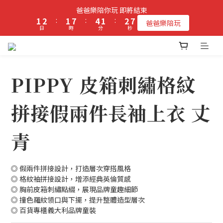
2
3
2
8
5
2
3
7
爸爸樂陪你玩 即將結束
立即加入PIPPY會員即贈$100元購物金!
1
2
:
1
7
:
4
1
:
2
6
爸爸樂陪玩
日
時
分
秒
0
1
0
6
3
0
1
5
0
5
2
0
4
4
1
3
立即加入PIPPY會員即贈$100元購物金!
3
0
2
2
1
PIPPY 皮箱刺繡格紋
1
0
0
拼接假兩件長袖上衣 丈
青
◎ 假兩件拼接設計，打造層次穿搭風格
◎ 格紋袖拼接設計，增添經典英倫質感
◎ 胸前皮箱刺繡點綴，展現品牌童趣細節
◎ 撞色羅紋領口與下擺，提升整體造型層次
◎ 百貨專櫃義大利品牌童裝