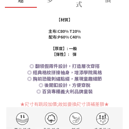
式
【材質】
主布:C80% T20%
配布:P60% C40%
【厚度】: 一般
【彈性】: 彈
◎ 翻領假兩件設計，打造層次穿搭
◎ 經典格紋拼接袖身，增添學院風格
◎ 胸前恐龍刺繡點綴，展現童趣細節
◎ 後開釦設計，方便穿脫
◎ 百貨專櫃義大利品牌童裝
★尺寸有跳段加價;故如要換尺寸須補差額
★