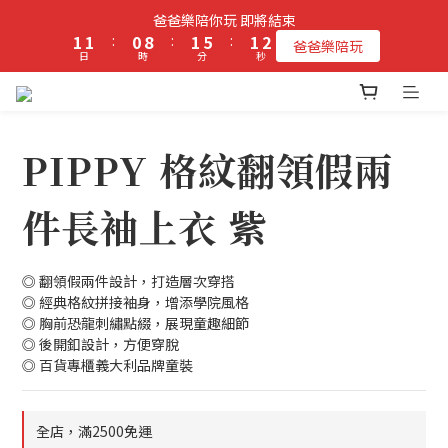
2
2
1
9
2
6
2
2
爸爸樂陪你玩 即將結束
立即加入PIPPY會員即贈$100元購物金!
1
1
:
0
8
:
1
5
:
1
1
爸爸樂陪玩
日
時
分
秒
0
0
7
0
4
0
0
6
3
5
2
立即加入PIPPY會員即贈$100元購物金!
4
1
3
0
PIPPY 格紋翻領假兩
2
1
件長袖上衣 紫
0
◎ 翻領假兩件設計，打造層次穿搭
◎ 經典格紋拼接袖身，增添學院風格
◎ 胸前恐龍刺繡點綴，展現童趣細節
◎ 後開釦設計，方便穿脫
◎ 百貨專櫃義大利品牌童裝
全店，滿2500免運