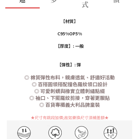
式
【材質】
C95%OP5%
【厚度】: 一般
【彈性】: 彈
◎ 棉質彈性布料，親膚透氣、舒適好活動
◎ 百搭圓領搭配撞色羅紋領口設計
◎ 可愛刺蝟與橡實立體刺繡點綴
◎ 袖口、下擺羅紋剪接，穿著更服貼
◎ 百貨專櫃義大利品牌童裝
★尺寸有跳段加價;故如要換尺寸須補差額
★