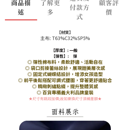
商品描
了解更
顧客評
付款方
述
多
價
式
【材質】
主布: T63%C32%SP5%
【厚度】: 一般
【彈性】:
彈
◎ 彈性棉布料，柔軟舒適、活動自在
◎ 袋口剪接蕾絲設計，展現甜美層次感
◎ 固定式蝴蝶結設計，增添女孩造型
◎ 前平後鬆搭配可調式腰圍，穿著更舒適貼合
◎ 精緻刺繡點綴，提升整體質感
◎ 百貨專櫃義大利品牌童裝
★尺寸有跳段加價;故如要換尺寸須補差額
★