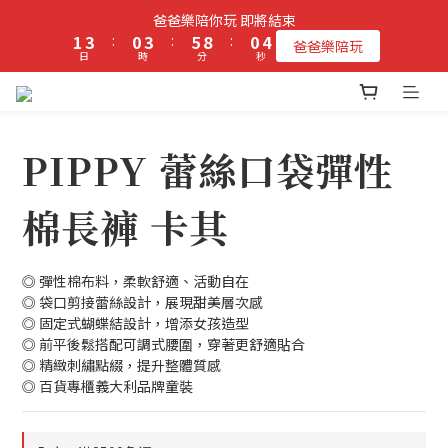
2
4
1
4
6
9
1
4
爸爸樂陪你玩 即將結束
立即加入PIPPY會員即贈$100元購物金!
1
3
:
0
3
:
5
8
:
0
3
爸爸樂陪玩
日
時
分
秒
0
2
2
4
7
2
1
1
3
6
1
0
0
2
5
0
立即加入PIPPY會員即贈$100元購物金!
1
4
0
3
PIPPY 蕾絲口袋彈性
2
1
棉長褲 卡其
0
◎ 彈性棉布料，柔軟舒適、活動自在
◎ 袋口剪接蕾絲設計，展現甜美層次感
◎ 固定式蝴蝶結設計，增添女孩造型
◎ 前平後鬆搭配可調式腰圍，穿著更舒適貼合
◎ 精緻刺繡點綴，提升整體質感
◎ 百貨專櫃義大利品牌童裝