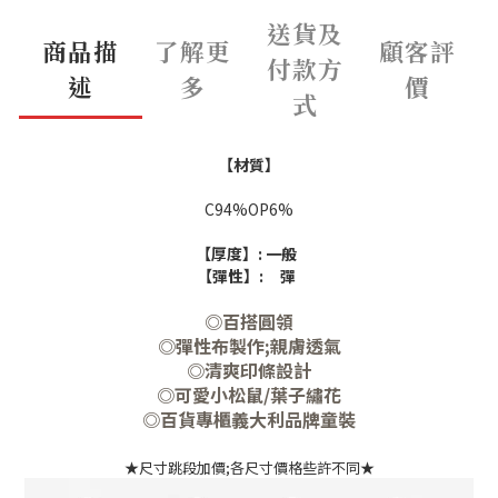
送貨及
商品描
了解更
顧客評
付款方
述
多
價
式
【材質】
C94%OP6%
【厚度】: 一般
【彈性】:
彈
◎百搭圓領
◎彈性布製作;親膚透氣
◎清爽印條設計
◎可愛小松鼠/葉子繡花
◎百貨專櫃義大利品牌童裝
★尺寸跳段加價;各尺寸價格些許不同★