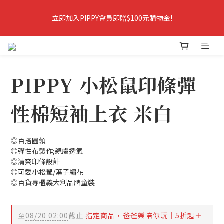
8
8
7
7
8
8
立即加入PIPPY會員即贈$100元購物金!
7
7
6
6
7
7
立即加入PIPPY會員即贈$100元購物金!
6
6
5
9
5
6
6
9
5
5
4
8
4
5
5
8
爸爸樂陪你玩．春夏5折起＋最高折388
4
4
3
7
3
4
4
7
3
3
2
6
2
3
3
6
2
2
1
5
1
2
2
5
爸爸樂陪你玩 即將結束
PIPPY 小松鼠印條彈
1
1
:
0
4
:
0
1
:
1
4
爸爸樂陪玩
日
時
分
秒
0
0
3
0
0
3
2
2
性棉短袖上衣 米白
1
1
立即加入PIPPY會員即贈$100元購物金!
0
0
◎百搭圓領
◎彈性布製作;親膚透氣
◎清爽印條設計
◎可愛小松鼠/葉子繡花
◎百貨專櫃義大利品牌童裝
至
08/20 02:00
截止
指定商品，爸爸樂陪你玩｜5折起＋