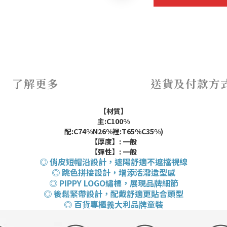
了解更多
送貨及付款方
【材質】
主:C100%
配:C74%N26%裡:T65%C35%)
【厚度】:
一般
【彈性】
:
一般
◎ 俏皮短帽沿設計，遮陽舒適不遮擋視線
◎ 跳色拼接設計，增添活潑造型感
◎ PIPPY LOGO繡標，展現品牌細節
◎ 後鬆緊帶設計，配戴舒適更貼合頭型
◎ 百貨專櫃義大利品牌童裝