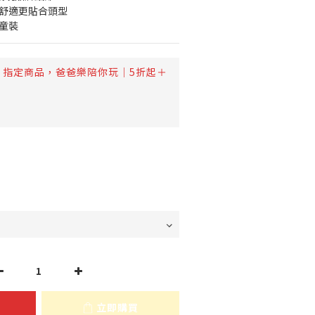
戴舒適更貼合頭型
童裝
指定商品，爸爸樂陪你玩｜5折起＋
立即購買