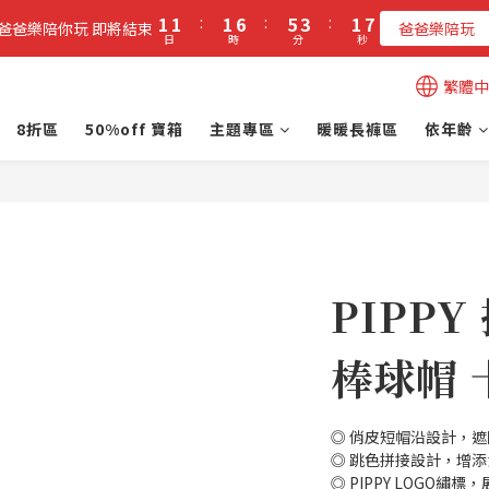
2
2
2
7
6
4
2
7
1
1
:
1
6
:
5
3
:
1
6
立即加入PIPPY會員即贈$100元購物金!
爸爸樂陪你玩 即將結束
爸爸樂陪玩
日
時
分
秒
0
0
0
5
4
2
0
5
4
3
1
4
立即加入PIPPY會員即贈$100元購物金!
繁體中
3
2
0
3
2
1
2
8折區
50%off 寶箱
主題專區
暖暖長褲區
依年齡
1
0
1
0
0
PIPP
棒球帽 
◎ 俏皮短帽沿設計，
◎ 跳色拼接設計，增
◎ PIPPY LOGO繡