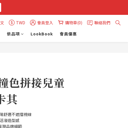
文
TWD
會員登入
購物車(0)
聯絡我們
依品項
LookBook
會員優惠
立即購買
Y 撞色拼接兒童
卡其
遮陽舒適不遮擋視線
添活潑造型感
標，展現品牌細節