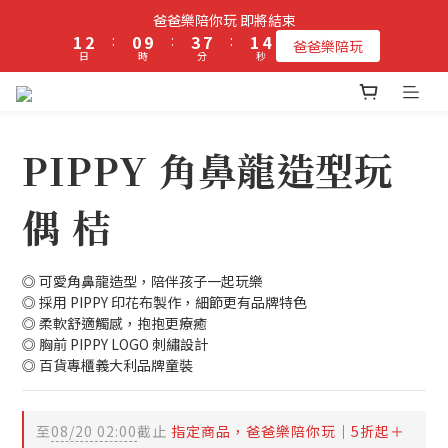
2
3
1
4
8
2
4
爸爸樂陪你玩 即將結束
立即加入PIPPY會員即贈$100元購物金!
1
2
:
0
9
:
3
7
:
1
3
爸爸樂陪玩
日
時
分
秒
0
1
8
2
6
0
2
0
7
1
5
1
6
0
4
0
立即加入PIPPY會員即贈$100元購物金!
5
3
4
2
PIPPY 角鼻龍造型玩
3
1
2
0
偶 桔
1
0
◎ 可愛角鼻龍造型，陪伴孩子一起玩樂
◎ 採用 PIPPY 印花布製作，細節更有品牌特色
◎ 柔軟舒適觸感，抱抱更療癒
◎ 胸前 PIPPY LOGO 刺繡設計
◎ 百貨專櫃義大利品牌童裝
至
08/20 02:00
截止
指定商品，爸爸樂陪你玩｜5折起＋