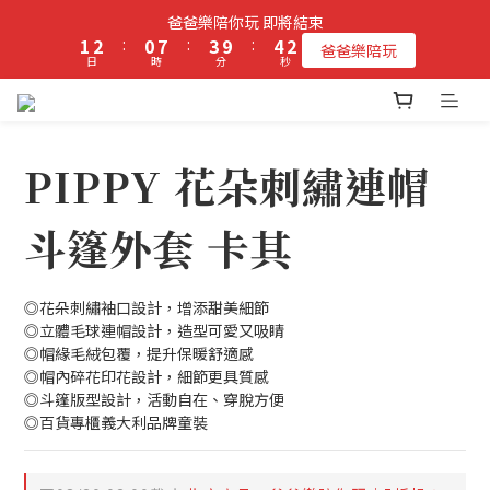
2
3
1
8
4
5
2
爸爸樂陪你玩 即將結束
立即加入PIPPY會員即贈$100元購物金!
1
2
:
0
7
:
3
9
:
4
1
爸爸樂陪玩
日
時
分
秒
0
1
6
2
8
3
0
0
5
1
7
2
4
0
6
1
立即加入PIPPY會員即贈$100元購物金!
3
5
0
2
4
PIPPY 花朵刺繡連帽
1
3
0
2
斗篷外套 卡其
1
0
◎花朵刺繡袖口設計，增添甜美細節
◎立體毛球連帽設計，造型可愛又吸睛
◎帽緣毛絨包覆，提升保暖舒適感
◎帽內碎花印花設計，細節更具質感
◎斗篷版型設計，活動自在、穿脫方便
◎百貨專櫃義大利品牌童裝