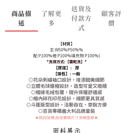
送貨及
商品描
了解更
顧客評
付款方
述
多
價
式
【材質】
主:W50%P50%%
配:P100%裡:P100%填充物:P100%)
*洗滌方式:【
需乾洗
】*
【厚度】: 厚
【彈性】:
一般
◎花朵刺繡袖口設計，增添甜美細節
◎立體毛球連帽設計，造型可愛又吸睛
◎帽緣毛絨包覆，提升保暖舒適感
◎帽內碎花印花設計，細節更具質感
◎斗篷版型設計，活動自在、穿脫方便
◎百貨專櫃義大利品牌童裝
★跳段加價;故如要換尺寸須補差額
★