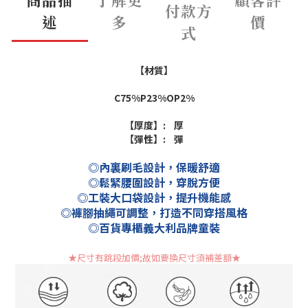
付款方
述
多
價
式
【材質】
C75%P23%OP2%
【厚度】: 厚
【彈性】: 彈
◎內裏刷毛設計，保暖舒適
◎鬆緊腰圍設計，穿脫方便
◎工裝大口袋設計，提升機能感
◎褲腳抽繩可調整，打造不同穿搭風格
◎百貨專櫃義大利品牌童裝
★尺寸有跳段加價;故如要換尺寸須補差額
★