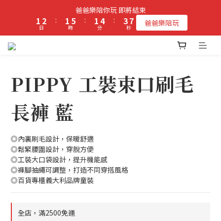
8
2
3
2
6
2
5
4
爸爸樂陪你玩 即將結束
7
立即加入PIPPY會員即贈$100元購物金!
1
2
:
1
5
:
1
4
:
3
爸爸樂陪玩
6
日
時
分
秒
0
1
0
4
0
3
2
5
0
3
2
1
4
2
1
0
立即加入PIPPY會員即贈$100元購物金!
3
1
0
2
0
PIPPY 工裝束口刷毛
1
0
長褲 藍
◎內裏刷毛設計，保暖舒適
◎鬆緊腰圍設計，穿脫方便
◎工裝大口袋設計，提升機能感
◎褲腳抽繩可調整，打造不同穿搭風格
◎百貨專櫃義大利品牌童裝
全店，滿2500免運