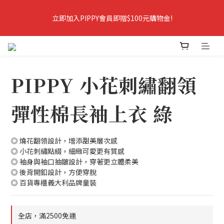
8
8
7
立即加入PIPPY會員即贈$100元購物金!
立即加入PIPPY會員即贈$100元購物金!
7
7
6
9
6
6
5
9
8
5
5
4
9
8
7
爸爸樂陪你玩．春夏5折起＋最高折388
4
4
3
8
7
6
3
3
2
7
6
9
5
2
2
1
6
5
8
4
爸爸樂陪你玩 即將結束
PIPPY 小花刺繡翻領
1
1
:
0
5
:
4
7
:
3
9
爸爸樂陪玩
日
時
分
秒
0
0
4
3
6
2
8
彈性棉長袖上衣 綠
3
2
5
1
7
2
1
4
0
6
立即加入PIPPY會員即贈$100元購物金!
1
0
3
5
0
2
4
◎ 燒花翻領設計，增添甜美層次感
1
3
◎ 小花刺繡點綴，細緻可愛更有質感
◎ 袖身與袖口抽皺設計，穿著更立體柔美
0
2
◎ 後背開釦設計，方便穿脫
1
◎ 百貨專櫃義大利品牌童裝
0
全店，滿2500免運