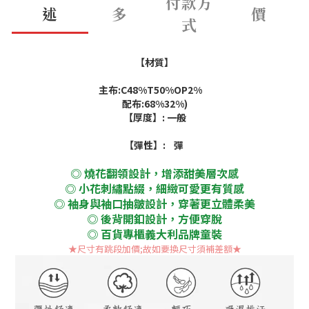
付款方
述
多
價
式
【材質】
主布:C48%T50%OP2%
配布:68%32%)
【厚度】: 一般
【彈性】: 彈
◎ 燒花翻領設計，增添甜美層次感
◎ 小花刺繡點綴，細緻可愛更有質感
◎ 袖身與袖口抽皺設計，穿著更立體柔美
◎ 後背開釦設計，方便穿脫
◎ 百貨專櫃義大利品牌童裝
★尺寸有跳段加價;故如要換尺寸須補差額
★