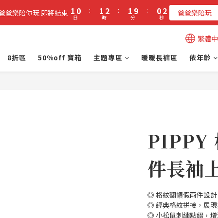
2
1
2
3
2
1
2
1
0
:
1
2
:
1
9
:
0
1
立即加入PIPPY會員即贈$100元購物金!
爸爸樂陪你玩 即將結束
爸爸樂陪玩
日
時
分
秒
0
0
1
0
8
0
0
7
立即加入PIPPY會員即贈$100元購物金!
繁體中
6
5
8折區
50%off 寶箱
主題專區
暖暖長褲區
依年齡
4
3
2
1
0
PIPP
件長袖上
◎ 格紋翻領假兩件設
◎ 經典格紋拼接，展
◎ 小松鼠刺繡點綴，