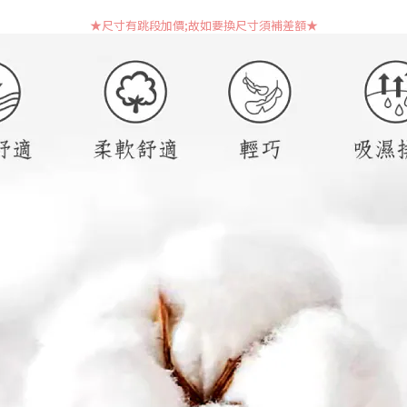
★尺寸有跳段加價;故如要換尺寸須補差額
★