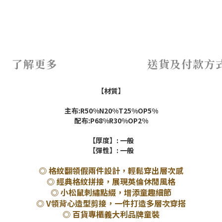
了解更多
送貨及付款方
【材質】
主布:R50%N20%T25%OP5%
配布:P68%R30%OP2%
【厚度】: 一般
【彈性】: 一般
◎ 格紋翻領假兩件設計，輕鬆穿出層次感
◎ 經典格紋拼接，展現英倫休閒風格
◎ 小松鼠刺繡點綴，增添童趣細節
◎ V領背心造型剪接，一件打造多層次穿搭
◎ 百貨專櫃義大利品牌童裝