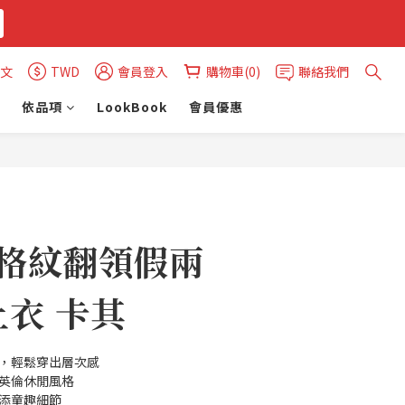
文
TWD
會員登入
購物車(0)
聯絡我們
依品項
LookBook
會員優惠
立即購買
Y 格紋翻領假兩
衣 卡其
計，輕鬆穿出層次感
現英倫休閒風格
增添童趣細節