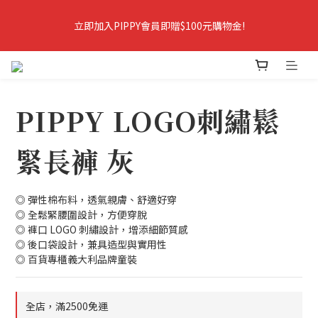
9
8
9
9
9
8
9
9
7
8
8
8
立即加入PIPPY會員即贈$100元購物金!
立即加入PIPPY會員即贈$100元購物金!
7
8
8
6
7
7
7
6
7
7
5
9
6
6
6
5
6
6
4
8
5
5
5
爸爸樂陪你玩．春夏5折起＋最高折388
4
5
5
3
7
4
4
4
3
4
4
2
6
3
3
3
PIPPY LOGO刺繡鬆
2
3
3
1
5
2
2
2
爸爸樂陪你玩 即將結束
1
2
:
2
0
:
4
1
:
1
1
爸爸樂陪玩
日
時
分
秒
0
1
1
3
0
0
0
緊長褲 灰
0
0
2
1
立即加入PIPPY會員即贈$100元購物金!
0
◎ 彈性棉布料，透氣親膚、舒適好穿
◎ 全鬆緊腰圍設計，方便穿脫
◎ 褲口 LOGO 刺繡設計，增添細節質感
◎ 後口袋設計，兼具造型與實用性
◎ 百貨專櫃義大利品牌童裝
全店，滿2500免運