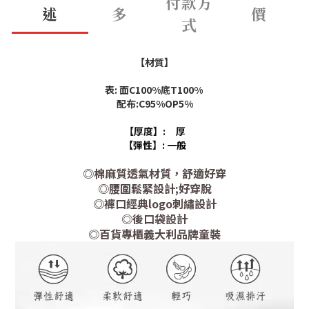
付款方
述
多
價
式
【材質】
表: 面C100%底T100%
配布:C95%OP5%
【厚度】: 厚
【彈性】: 一般
◎棉麻質透氣材質，舒適好穿
◎腰圍鬆緊設計;好穿脫
◎褲口經典logo刺繡設計
◎後口袋設計
◎百貨專櫃義大利品牌童裝