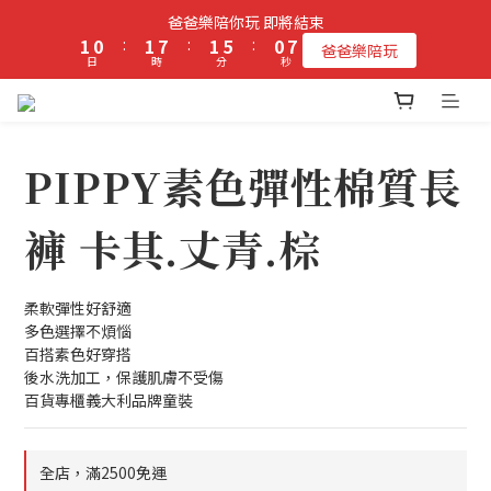
2
1
2
8
2
6
1
7
爸爸樂陪你玩 即將結束
立即加入PIPPY會員即贈$100元購物金!
1
0
:
1
7
:
1
5
:
0
6
爸爸樂陪玩
日
時
分
秒
0
0
6
0
4
5
5
3
4
4
2
3
立即加入PIPPY會員即贈$100元購物金!
3
1
2
2
0
1
PIPPY素色彈性棉質長
1
0
0
褲 卡其.丈青.棕
柔軟彈性好舒適
多色選擇不煩惱
百搭素色好穿搭
後水洗加工，保護肌膚不受傷
百貨專櫃義大利品牌童裝
全店，滿2500免運