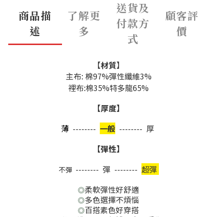
送貨及
商品描
了解更
顧客評
付款方
述
多
價
式
【
材質
】
主布: 棉97%彈性纖維3%
裡布:
棉
35%特多龍65%
【厚度】
薄
--------
一般
-------- 厚
【彈性】
-------- 彈 --------
超彈
不彈
柔軟彈性好舒適
◎
多色選擇不煩惱
◎
百搭素色好穿搭
◎