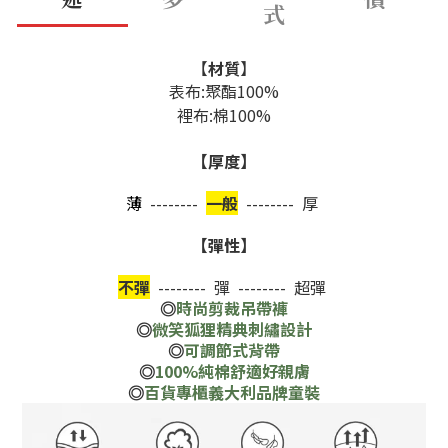
式
【
材質
】
表布:
聚酯100%
裡布:
棉100%
【厚度】
薄
--------
一般
-------- 厚
【彈性】
不彈
-------- 彈 -------- 超彈
時尚剪裁吊帶褲
◎
微笑狐狸精典刺繡設計
◎
可調節式背帶
◎
100%純棉舒適好親膚
◎
百貨專櫃義大利品牌童裝
◎