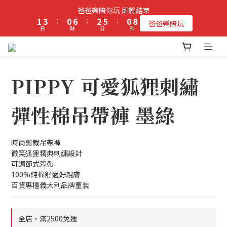
9
2
4
1
7
3
6
1
爸爸樂陪你玩 即將結束
立即加入PIPPY會員即贈$100元購物金!
8
1
3
:
0
6
:
2
5
:
0
爸爸樂陪玩
日
時
分
秒
7
0
2
5
1
4
6
1
4
0
3
5
0
3
2
立即加入PIPPY會員即贈$100元購物金!
4
2
1
3
1
0
PIPPY 可愛狐狸刺繡
2
0
1
彈性棉吊帶褲 墨綠
0
時尚剪裁吊帶褲
微笑狐狸精典刺繡設計
可調節式背帶
100%純棉舒適好親膚
百貨專櫃義大利品牌童裝
全店，滿2500免運