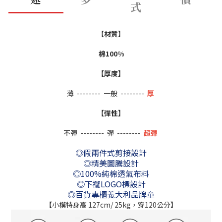
式
【
材質
】
棉100%
【厚度】
薄 --------
一般 --------
厚
【彈性】
不彈 --------
彈
--------
超彈
◎假兩件式剪接設計
◎精美圖騰設計
◎100%純棉透氣布料
◎下襬LOGO標設計
◎百貨專櫃義大利品牌童
【
小模特身高 127cm/ 25kg，穿120公分
】