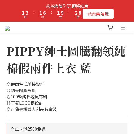
2
4
2
7
2
3
9
爸爸樂陪你玩 即將結束
立即加入PIPPY會員即贈$100元購物金!
1
3
:
1
6
:
1
9
:
2
8
爸爸樂陪玩
日
時
分
秒
0
2
0
5
0
8
1
7
1
4
7
0
6
0
3
6
5
立即加入PIPPY會員即贈$100元購物金!
2
5
4
1
4
3
PIPPY紳士圖騰翻領純
0
3
2
2
1
棉假兩件上衣 藍
1
0
0
◎假兩件式剪接設計
◎精美圖騰設計
◎100%純棉透氣布料
◎下襬LOGO標設計
◎百貨專櫃義大利品牌童裝
全店，滿2500免運