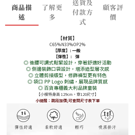
送貨及
商品描
了解更
顧客評
付款方
述
多
價
式
【材質】
C65%N33%OP2%
【厚度】:
一般
【彈性】:
彈
◎ 後腰可調式鬆緊設計，穿著舒適好活動
◎ 側邊裝飾口袋設計，增添造型層次感
◎ 立體剪接版型，修飾褲型更有特色
◎ 袋口 PP Logo 刺繡，展現品牌質感
◎ 百貨專櫃義大利品牌童裝
【小模特身高 129cm，穿120尺寸】
小提醒：跳段加價;可查閱尺寸表下單