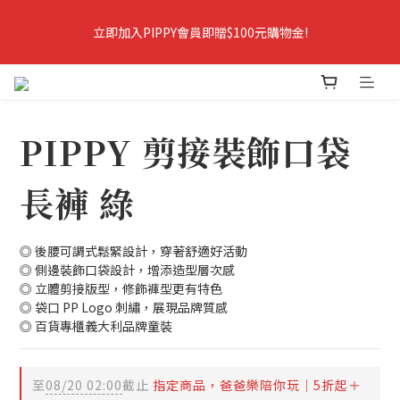
8
7
9
9
8
7
9
立即加入PIPPY會員即贈$100元購物金!
立即加入PIPPY會員即贈$100元購物金!
7
6
8
8
7
6
9
8
6
5
7
7
6
5
8
7
5
4
6
6
5
4
7
6
爸爸樂陪你玩．春夏5折起＋最高折388
4
3
5
5
4
3
6
5
3
2
4
4
3
2
5
4
2
1
3
3
2
1
4
3
爸爸樂陪你玩 即將結束
PIPPY 剪接裝飾口袋
1
0
:
2
2
:
1
0
:
3
2
爸爸樂陪玩
日
時
分
秒
0
1
1
0
2
1
長褲 綠
0
0
1
0
0
立即加入PIPPY會員即贈$100元購物金!
◎ 後腰可調式鬆緊設計，穿著舒適好活動
◎ 側邊裝飾口袋設計，增添造型層次感
◎ 立體剪接版型，修飾褲型更有特色
◎ 袋口 PP Logo 刺繡，展現品牌質感
◎ 百貨專櫃義大利品牌童裝
至
08/20 02:00
截止
指定商品，爸爸樂陪你玩｜5折起＋