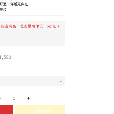
動舒適、穿著更自在
童裝
指定商品，爸爸樂陪你玩｜5折起＋
1,580
立即購買