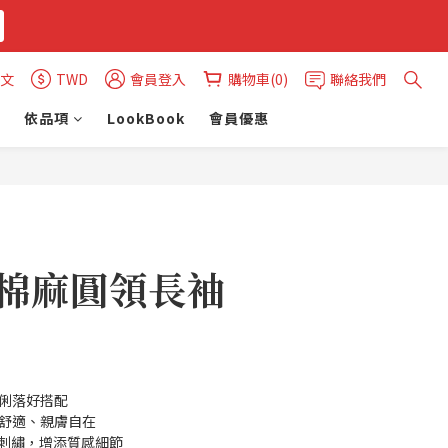
文
TWD
會員登入
購物車(0)
聯絡我們
依品項
LookBook
會員優惠
立即購買
Y 棉麻圓領長袖
約俐落好搭配
氣舒適、親膚自在
o 刺繡，增添質感細節