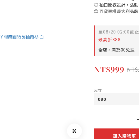
◎ 袖口開衩設計，活
◎ 百貨專櫃義大利品牌
至
08/20 02:00
截止
最高折388
全店，滿2500免運
NT$999
NT$
尺寸
加入購物車