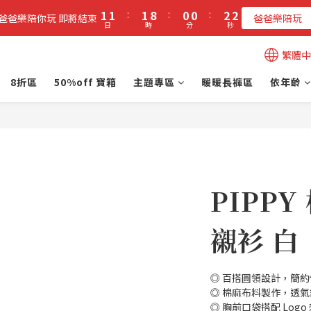
2
2
2
9
1
1
3
2
1
1
:
1
8
:
0
0
:
2
1
立即加入PIPPY會員即贈$100元購物金!
爸爸樂陪你玩 即將結束
爸爸樂陪玩
日
時
分
秒
0
0
0
7
1
0
6
0
立即加入PIPPY會員即贈$100元購物金!
繁體中
5
4
8折區
50%off 寶箱
主題專區
暖暖長褲區
依年齡
3
2
1
0
PIPP
襯衫 白
◎ 百搭圓領設計，簡
◎ 棉麻布料製作，透
◎ 胸前口袋搭配 Log