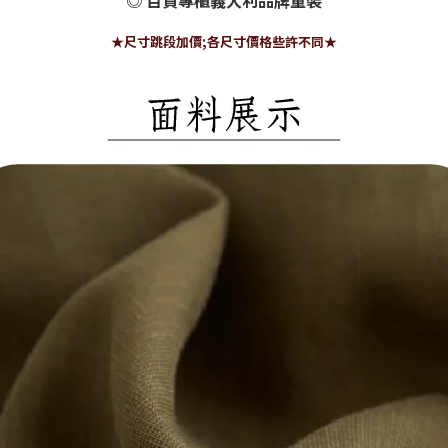
◎ 百貨專櫃義大利品牌童裝
★尺寸跳段加價;各尺寸價格些許不同★