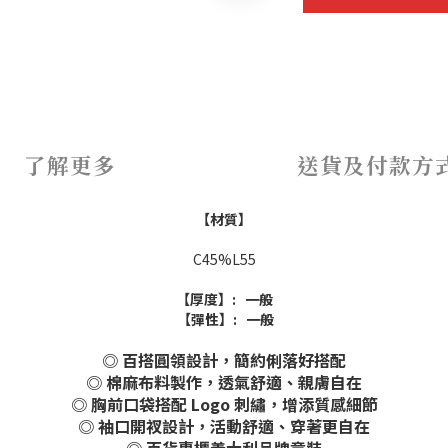
了解更多
送貨及付款方
【材質】
C45%L55
【厚度】: 一般
【彈性】: 一般
◎ 百搭圓領設計，簡約俐落好搭配
◎ 棉麻布料製作，透氣舒適、親膚自在
◎ 胸前口袋搭配 Logo 刺繡，增添質感細節
◎ 袖口開衩設計，活動舒適、穿著更自在