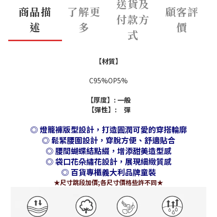
送貨及
商品描
了解更
顧客評
付款方
述
多
價
式
【材質】
C95%OP5%
【厚度】: 一般
【彈性】: 彈
◎ 燈籠褲版型設計，打造圓潤可愛的穿搭輪廓
◎ 鬆緊腰圍設計，穿脫方便、舒適貼合
◎ 腰間蝴蝶結點綴，增添甜美造型感
◎ 袋口花朵繡花設計，展現細緻質感
◎ 百貨專櫃義大利品牌童裝
★尺寸跳段加價;各尺寸價格些許不同★