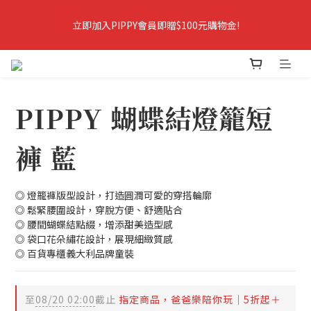
立即加入PIPPY會員即贈$100元購物金!
6
7
9
6
立即加入PIPPY會員即贈$100元購物金!
5
6
9
8
5
4
5
9
8
7
4
爸爸樂陪你玩．春夏5折起＋最高折388
3
4
8
7
6
3
2
3
7
6
5
2
1
2
6
5
4
1
9
爸爸樂陪你玩 即將結束
0
9
:
1
5
:
4
3
:
0
8
PIPPY 蝴蝶結燈籠短
爸爸樂陪玩
日
時
分
秒
8
0
4
3
2
7
7
3
2
1
6
褲 藍
6
2
1
0
5
立即加入PIPPY會員即贈$100元購物金!
5
1
0
4
4
0
3
◎ 燈籠褲版型設計，打造圓潤可愛的穿搭輪廓
3
2
◎ 鬆緊腰圍設計，穿脫方便、舒適貼合
2
1
◎ 腰間蝴蝶結點綴，增添甜美造型感
1
0
◎ 袋口花朵繡花設計，展現細緻質感
0
◎ 百貨專櫃義大利品牌童裝
至
08/20 02:00
截止
指定商品，爸爸樂陪你玩｜5折起＋