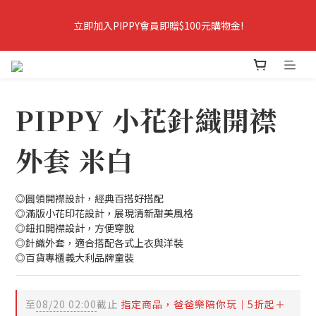
7
8
7
9
立即加入PIPPY會員即贈$100元購物金!
6
7
6
9
8
立即加入PIPPY會員即贈$100元購物金!
5
6
9
5
8
9
7
4
5
8
4
7
8
6
爸爸樂陪你玩．春夏5折起＋最高折388
3
4
7
3
6
7
5
2
3
6
2
5
6
4
1
2
5
1
4
5
3
爸爸樂陪你玩 即將結束
PIPPY 小花針織開襟
0
9
:
1
4
:
0
3
:
4
2
爸爸樂陪玩
日
時
分
秒
8
0
3
2
3
1
7
2
1
2
0
外套 米白
6
1
0
1
立即加入PIPPY會員即贈$100元購物金!
5
0
0
4
◎圓領開襟設計，經典百搭好搭配
3
◎滿版小花印花設計，展現清新甜美風格
2
◎鈕扣開襟設計，方便穿脫
1
◎針織外套，適合搭配各式上衣與洋裝
0
◎百貨專櫃義大利品牌童裝
至
08/20 02:00
截止
指定商品，爸爸樂陪你玩｜5折起＋