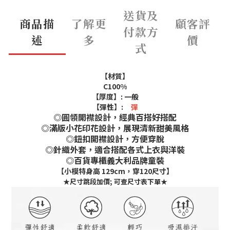
送貨及
商品描
了解更
顧客評
付款方
述
多
價
式
【材質】
C100%
【厚度】:
一般
【彈性】:
彈
◎圓領開襟設計，經典百搭好搭配
◎滿版小花印花設計，展現清新甜美風格
◎鈕扣開襟設計，方便穿脫
◎針織外套，適合搭配各式上衣與洋裝
◎百貨專櫃義大利品牌童裝
【小模特身高 129cm，穿120尺寸】
★尺寸跳段加價; 可查尺寸表下單
★