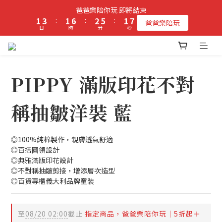
2
4
2
7
3
6
2
7
爸爸樂陪你玩 即將結束
立即加入PIPPY會員即贈$100元購物金!
1
3
:
1
6
:
2
5
:
1
6
爸爸樂陪玩
日
時
分
秒
0
2
0
5
1
4
0
5
1
4
0
3
4
0
3
2
3
立即加入PIPPY會員即贈$100元購物金!
2
1
2
1
0
1
PIPPY 滿版印花不對
0
0
稱抽皺洋裝 藍
◎100%純棉製作，親膚透氣舒適
◎百搭圓領設計
◎典雅滿版印花設計
◎不對稱抽皺剪接，增添層次造型
◎百貨專櫃義大利品牌童裝
至
08/20 02:00
截止
指定商品，爸爸樂陪你玩｜5折起＋