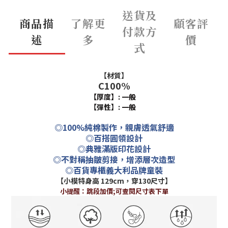
送貨及
商品描
了解更
顧客評
付款方
述
多
價
式
【材質】
C100%
【厚度】: 一般
【彈性】:
一般
◎100%純棉製作，親膚透氣舒適
◎百搭圓領設計
◎典雅滿版印花設計
◎不對稱抽皺剪接，增添層次造型
◎百貨專櫃義大利品牌童裝
【小模特身高 129cm，穿130尺寸】
小提醒：跳段加價;可查閱尺寸表下單