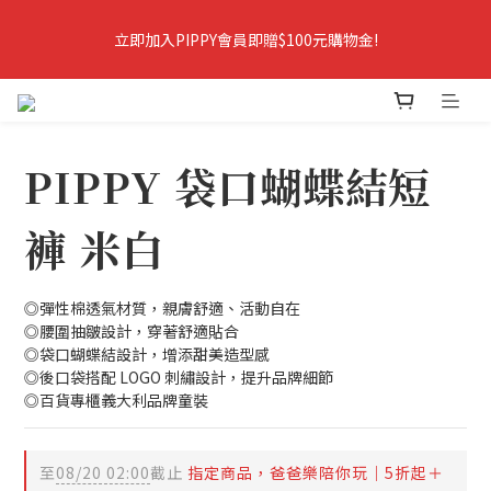
9
8
9
8
9
8
7
8
7
8
9
立即加入PIPPY會員即贈$100元購物金!
立即加入PIPPY會員即贈$100元購物金!
7
6
7
6
7
9
8
6
5
6
5
6
8
9
7
5
4
5
4
5
7
8
6
爸爸樂陪你玩．春夏5折起＋最高折388
4
3
4
3
4
6
7
5
3
2
3
2
3
5
6
4
PIPPY 袋口蝴蝶結短
2
1
2
1
2
4
5
3
爸爸樂陪你玩 即將結束
1
0
:
1
0
:
1
3
:
4
2
爸爸樂陪玩
日
時
分
秒
0
0
0
2
3
1
褲 米白
1
2
0
0
1
立即加入PIPPY會員即贈$100元購物金!
0
◎彈性棉透氣材質，親膚舒適、活動自在
◎腰圍抽皺設計，穿著舒適貼合
◎袋口蝴蝶結設計，增添甜美造型感
◎後口袋搭配 LOGO 刺繡設計，提升品牌細節
◎百貨專櫃義大利品牌童裝
至
08/20 02:00
截止
指定商品，爸爸樂陪你玩｜5折起＋