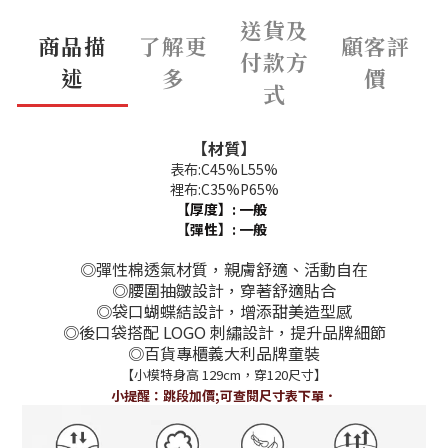
送貨及
商品描
了解更
顧客評
付款方
述
多
價
式
【材質】
表布:C45%L55%
裡布:C35%P65%
【厚度】: 一般
【彈性】:
一般
◎彈性棉透氣材質，親膚舒適、活動自在
◎腰圍抽皺設計，穿著舒適貼合
◎袋口蝴蝶結設計，增添甜美造型感
◎後口袋搭配 LOGO 刺繡設計，提升品牌細節
◎百貨專櫃義大利品牌童裝
【小模特身高 129cm，穿120尺寸】
小提醒：跳段加價;可查閱尺寸表下單
．