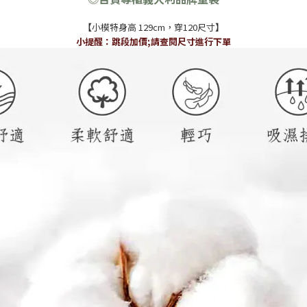
【
小模特身高 129cm，穿120尺寸
】
小提醒：跳段加價;請查閱尺寸進行下單