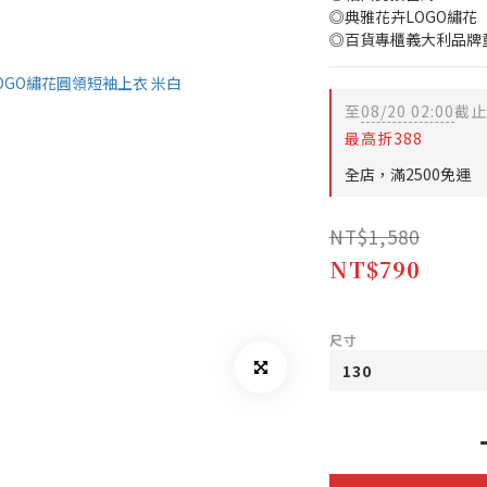
◎典雅花卉LOGO繡花
◎百貨專櫃義大利品牌
至
08/20 02:00
截止
最高折388
全店，滿2500免運
NT$1,580
NT$790
尺寸