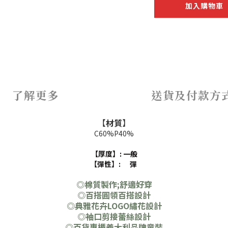
加入購物車
了解更多
送貨及付款方
【
材質
】
C60%P40%
【厚度】: 一般
【彈性】: 彈
◎棉質製作;舒適好穿
◎百搭圓領百搭設計
◎典雅花卉LOGO繡花設計
◎袖口剪接蕾絲設計
◎百貨專櫃義大利品牌童裝