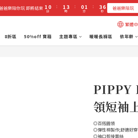
2
1
2
4
1
2
4
6
1
0
:
1
3
:
0
1
:
3
5
立即加入PIPPY會員即贈$100元購物金!
爸爸樂陪你玩 即將結束
爸爸樂陪玩
日
時
分
秒
0
0
2
0
2
4
1
1
3
立即加入PIPPY會員即贈$100元購物金!
繁體中
0
0
2
1
8折區
50%off 寶箱
主題專區
暖暖長褲區
依年齡
0
PIPPY
領短袖上
◎百搭圓領
◎彈性棉製作;舒適好穿
◎袖口剪接蕾絲