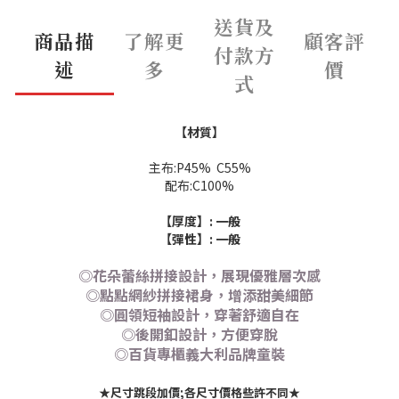
送貨及
商品描
了解更
顧客評
付款方
述
多
價
式
【材質】
主布:P45% C55%
配布:C100%
【厚度】: 一般
【彈性】: 一般
◎花朵蕾絲拼接設計，展現優雅層次感
◎點點網紗拼接裙身，增添甜美細節
◎圓領短袖設計，穿著舒適自在
◎後開釦設計，方便穿脫
◎百貨專櫃義大利品牌童裝
★尺寸跳段加價;各尺寸價格些許不同★