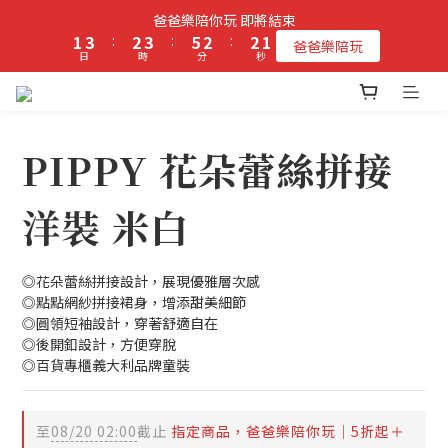
2
4
3
4
6
3
3
1
爸爸樂陪你玩 即將結束
立即加入PIPPY會員即贈$100元購物金!
1
3
:
2
3
:
5
2
:
2
0
爸爸樂陪玩
日
時
分
秒
0
2
1
2
4
1
1
1
0
1
3
0
0
0
0
2
立即加入PIPPY會員即贈$100元購物金!
1
0
PIPPY 花朵蕾絲拼接
洋裝 米白
◎花朵蕾絲拼接設計，展現優雅層次感
◎點點網紗拼接裙身，增添甜美細節
◎圓領短袖設計，穿著舒適自在
◎後開釦設計，方便穿脫
◎百貨專櫃義大利品牌童裝
至
08/20 02:00
截止
指定商品，爸爸樂陪你玩｜5折起＋