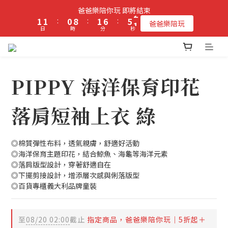
2
2
2
1
9
2
7
6
爸爸樂陪你玩 即將結束
立即加入PIPPY會員即贈$100元購物金!
1
1
1
:
0
8
:
1
6
:
5
爸爸樂陪玩
日
時
分
秒
0
0
0
7
0
5
4
6
4
3
5
3
2
立即加入PIPPY會員即贈$100元購物金!
4
2
1
3
1
0
PIPPY 海洋保育印花
2
0
1
落肩短袖上衣 綠
0
◎棉質彈性布料，透氣親膚，舒適好活動
◎海洋保育主題印花，結合鯨魚、海龜等海洋元素
◎落肩版型設計，穿著舒適自在
◎下擺剪接設計，增添層次感與俐落版型
◎百貨專櫃義大利品牌童裝
至
08/20 02:00
截止
指定商品，爸爸樂陪你玩｜5折起＋