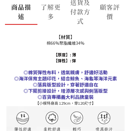
送貨及
商品描
了解更
顧客評
付款方
述
多
價
式
【
材質
】
棉66%聚脂纖維34%
【厚度】:
薄
【彈性】:
彈
◎棉質彈性布料，透氣親膚，舒適好活動
◎海洋保育主題印花，結合鯨魚、海龜等海洋元素
◎落肩版型設計，穿著舒適自在
◎下擺剪接設計，增添層次感與俐落版型
◎百貨專櫃義大利品牌童裝
【
小模特身高 129cm，穿120尺寸
】