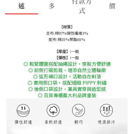
付款方
述
多
價
式
【
材質
】
主布:棉97%彈性纖維3%
配布:棉35%聚酯65%
【厚度】:
一般
【彈性】
:
一般
◎ 鬆緊腰圍搭配抽繩設計，穿脫方便舒適
◎ 前側打褶剪裁，增添自然立體輪廓
◎ 弧形褲口設計，活動自在俐落
◎ 實用側口袋，搭配細緻 PIPPY 刺繡
◎ 後側口袋設計，兼具實穿與造型感
◎ 百貨專櫃義大利品牌童裝