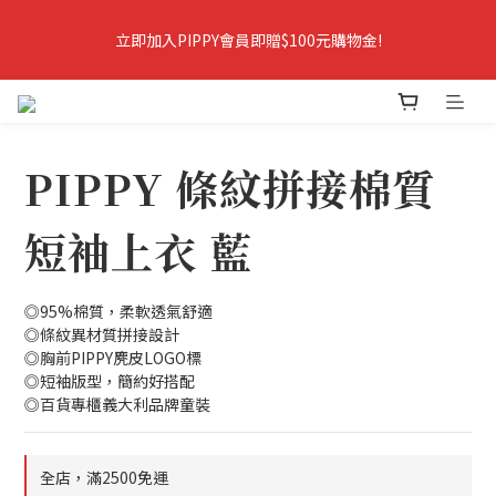
9
8
9
8
9
7
8
立即加入PIPPY會員即贈$100元購物金!
立即加入PIPPY會員即贈$100元購物金!
7
8
6
7
6
7
5
9
9
9
6
5
6
4
8
9
8
8
5
爸爸樂陪你玩．春夏5折起＋最高折388
4
5
3
7
8
7
7
4
3
4
2
6
7
6
6
3
PIPPY 條紋拼接棉質
2
3
1
5
6
5
5
2
爸爸樂陪你玩 即將結束
1
2
:
0
4
:
5
4
:
4
1
爸爸樂陪玩
日
時
分
秒
0
1
3
4
3
3
0
短袖上衣 藍
0
2
3
2
2
1
2
1
1
立即加入PIPPY會員即贈$100元購物金!
0
1
0
0
◎95%棉質，柔軟透氣舒適
0
◎條紋異材質拼接設計
◎胸前PIPPY麂皮LOGO標
◎短袖版型，簡約好搭配
◎百貨專櫃義大利品牌童裝
全店，滿2500免運