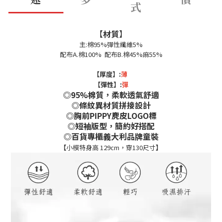
式
【
材質
】
主:棉95%彈性纖維5%
配布A.棉100% 配布B.棉45%麻55%
【厚度】:
薄
【彈性】:
彈
◎95%棉質，柔軟透氣舒適
◎條紋異材質拼接設計
◎胸前PIPPY麂皮LOGO標
◎短袖版型，簡約好搭配
◎百貨專櫃義大利品牌童裝
【
小模特身高 129cm，穿130尺寸
】