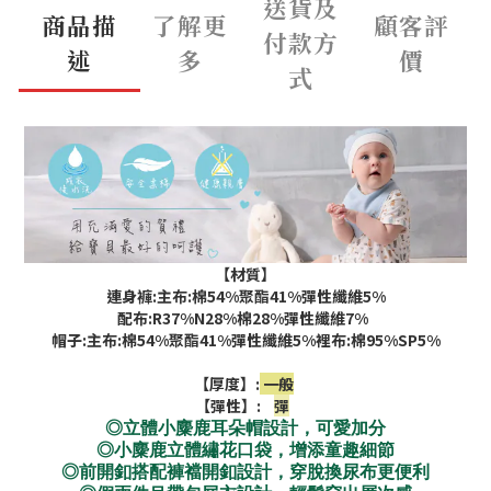
送貨及
商品描
了解更
顧客評
付款方
述
多
價
式
【材質】
連身褲:主布:棉54%聚酯41%彈性纖維5%
配布:R37%N28%棉28%彈性纖維7%
帽子:主布:棉54%聚酯41%彈性纖維5%裡布:棉95%SP5%
【厚度】:
一般
【彈性】:
彈
◎立體小麋鹿耳朵帽設計，可愛加分
◎小麋鹿立體繡花口袋，增添童趣細節
◎前開釦搭配褲襠開釦設計，穿脫換尿布更便利