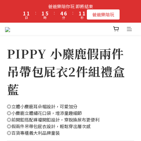
2
2
2
6
5
7
2
1
爸爸樂陪你玩 即將結束
立即加入PIPPY會員即贈$100元購物金!
1
1
:
1
5
:
4
6
:
1
0
爸爸樂陪玩
日
時
分
秒
0
0
0
4
3
5
0
3
2
4
2
1
3
立即加入PIPPY會員即贈$100元購物金!
1
0
2
0
1
PIPPY 小麋鹿假兩件
0
吊帶包屁衣2件組禮盒
藍
◎立體小麋鹿耳朵帽設計，可愛加分
◎小麋鹿立體繡花口袋，增添童趣細節
◎前開釦搭配褲襠開釦設計，穿脫換尿布更便利
◎假兩件吊帶包屁衣設計，輕鬆穿出層次感
◎百貨專櫃義大利品牌童裝