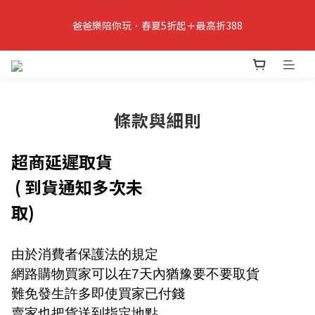
6
6
7
7
9
7
5
5
6
6
8
6
爸爸樂陪你玩．春夏5折起＋最高折388
立即加入PIPPY會員即贈$100元購物金!
4
4
5
5
7
5
3
3
4
4
6
4
2
2
3
3
5
3
爸爸樂陪你玩 即將結束
1
1
:
2
2
:
4
9
:
2
9
爸爸樂陪玩
日
時
分
秒
0
0
1
1
3
8
1
8
0
0
2
7
0
7
條款與細則
1
6
6
立即加入PIPPY會員即贈$100元購物金!
0
5
5
4
4
超商延遲取貨
3
3
( 到貨通知多次未
2
2
1
1
取)
0
0
由於消費者保護法的規定
網路購物買家可以在7天內猶豫要不要取貨
難免發生許多即使買家已付錢
賣家也把貨送到指定地點